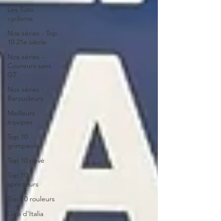
Les Tuto
cyclisme
Nos séries - Top
10 21e siècle
Nos séries -
Coureurs sans
GT
Nos séries -
Baroudeurs
Meilleurs
équipes
Top 10
grimpeurs
Top 10 pavé
Top 10
sprinteurs
Top 10 rouleurs
Giro d'Italia