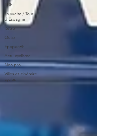
TDF
La vuelta / Tour
d'Espagne
Rétro
Quizz
EpopeeVF
Actu cyclisme
Neo pro
Villes et itinéraire
cyclos