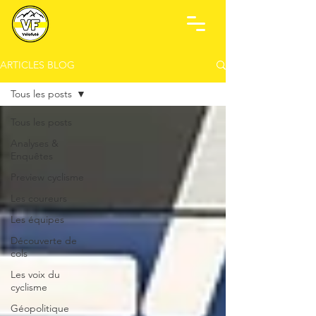
ARTICLES BLOG
Tous les posts
Tous les posts
Analyses &
Enquêtes
Preview cyclisme
Les coureurs
Les équipes
Découverte de
cols
Les voix du
cyclisme
Géopolitique