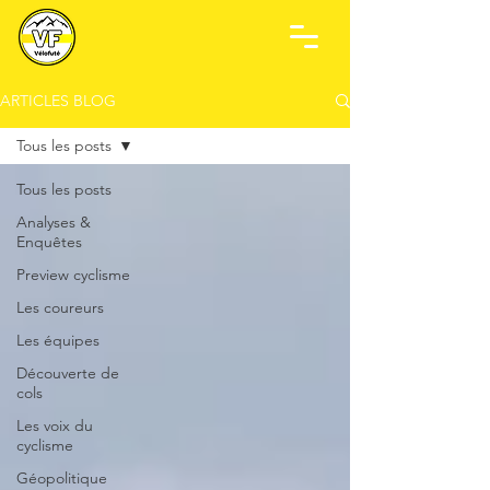
ARTICLES BLOG
Tous les posts
Tous les posts
Analyses &
Enquêtes
Preview cyclisme
Les coureurs
Les équipes
Découverte de
cols
Les voix du
cyclisme
Géopolitique