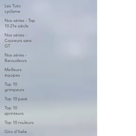
Les Tuto
cyclisme
Nos séries - Top
10 21e siècle
Nos séries -
Coureurs sans
GT
Nos séries -
Baroudeurs
Meilleurs
équipes
Top 10
grimpeurs
Top 10 pavé
Top 10
sprinteurs
Top 10 rouleurs
Giro d'Italia