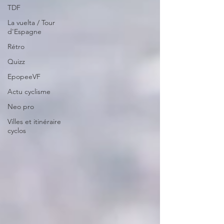
TDF
La vuelta / Tour
d'Espagne
Rétro
Quizz
EpopeeVF
Actu cyclisme
Neo pro
Villes et itinéraire
cyclos