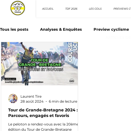
ACCUEIL
TDF 2026
LES COLS
PREVIEWS C
Tous les posts
Analyses & Enquêtes
Preview cyclisme
ARTICLES D
Les Tuto cyclisme
Nos séries - Top 10 21e siècle
N
Top 10 sprinteurs
Top 10 rouleurs
Giro d'Italia
Laurent Tire
Villes et itinéraire cyclos
28 août 2024
6 min de lecture
Tour de Grande-Bretagne 2024 :
Parcours, engagés et favoris
Le peloton a rendez-vous avec la 20ème
édition du Tour de Grande-Bretagne