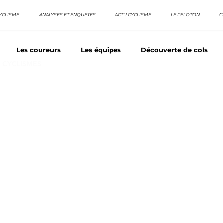
YCLISME
ANALYSES ET ENQUETES
ACTU CYCLISME
LE PELOTON
C
Les coureurs
Les équipes
Découverte de cols
E CYCLISMES
os séries - Coureurs sans GT
Nos séries - Baroudeurs
TDF
La vuelta / Tour d'Espagne
Rétro
Quizz