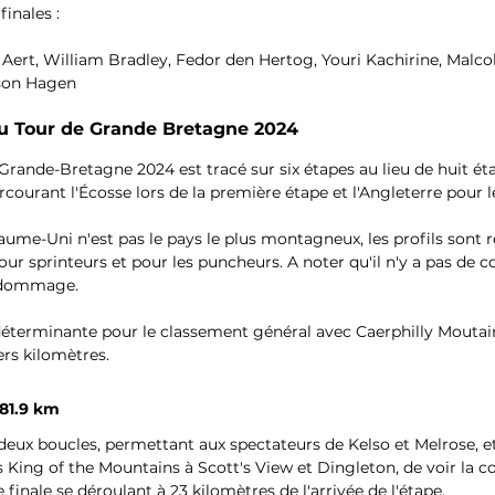
inales : 
 Aert, William Bradley, Fedor den Hertog, Youri Kachirine, Malcolm
son Hagen
du Tour de Grande Bretagne 2024
Grande-Bretagne 2024 est tracé sur six étapes au lieu de huit ét
courant l'Écosse lors de la première étape et l'Angleterre pour l
ume-Uni n'est pas le pays le plus montagneux, les profils sont 
our sprinteurs et pour les puncheurs. A noter qu'il n'y a pas de 
t dommage.
déterminante pour le classement général avec Caerphilly Moutain
ers kilomètres. 
181.9 km
ux boucles, permettant aux spectateurs de Kelso et Melrose, et 
 King of the Mountains à Scott's View et Dingleton, de voir la co
 finale se déroulant à 23 kilomètres de l'arrivée de l'étape.