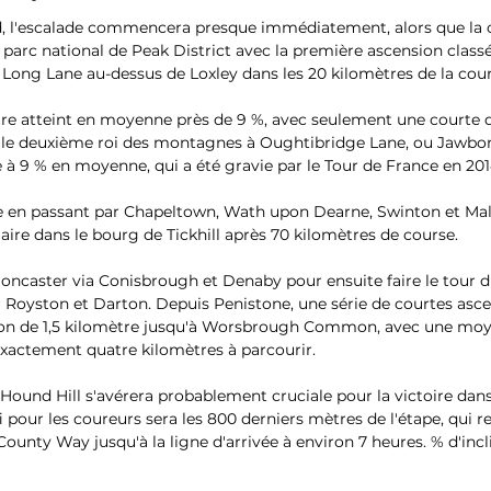
ld, l'escalade commencera presque immédiatement, alors que la c
e parc national de Peak District avec la première ascension class
Long Lane au-dessus de Loxley dans les 20 kilomètres de la cour
re atteint en moyenne près de 9 %, avec seulement une courte 
 le deuxième roi des montagnes à Oughtibridge Lane, ou Jawbone
 à 9 % en moyenne, qui a été gravie par le Tour de France en 201
ite en passant par Chapeltown, Wath upon Dearne, Swinton et Mal
aire dans le bourg de Tickhill après 70 kilomètres de course.
Doncaster via Conisbrough et Denaby pour ensuite faire le tour d
 Royston et Darton. Depuis Penistone, une série de courtes asc
ion de 1,5 kilomètre jusqu'à Worsbrough Common, avec une moy
xactement quatre kilomètres à parcourir.
Hound Hill s'avérera probablement cruciale pour la victoire dans
fi pour les coureurs sera les 800 derniers mètres de l'étape, qui 
County Way jusqu'à la ligne d'arrivée à environ 7 heures. % d'inc