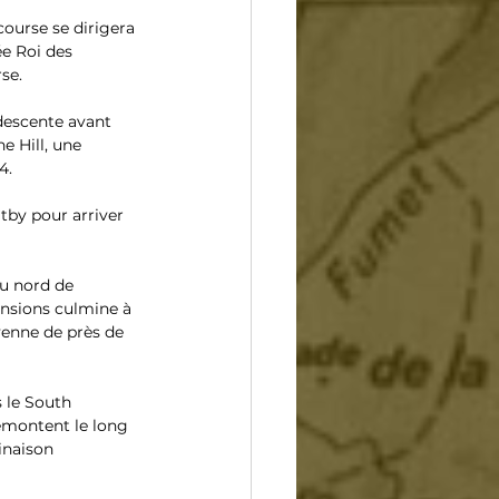
ourse se dirigera 
ée Roi des 
se.
descente avant 
 Hill, une 
4.
tby pour arriver 
u nord de 
ensions culmine à 
enne de près de 
 le South 
remontent le long 
linaison