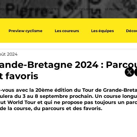
YCLISME
ANALYSES ET ENQUETES
ACTU CYCLISME
LE PELOTON
C
Preview cyclisme
Les coureurs
Les équipes
Décou
oût 2024
ique
Les Tuto cyclisme
Nos séries - Top 10 21e siècle
No
ande-Bretagne 2024 : Parcou
 favoris
eurs équipes
Top 10 grimpeurs
Top 10 pavé
Top 10 sprin
sur 5.
z-vous avec la 20ème édition du Tour de Grande-Bret
oulera du 3 au 8 septembre prochain. Un course longue
tut World Tour et qui ne propose pas toujours un parc
a / Tour d'Espagne
Rétro
Quizz
EpopeeVF
Actu c
de la course, du parcours et des favoris.