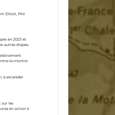
 Elliott, Phil 
apes en 2023 et 
es autres étapes.
relativement 
contre-la-montre 
, à escalader 
sur les 
urse en action à 