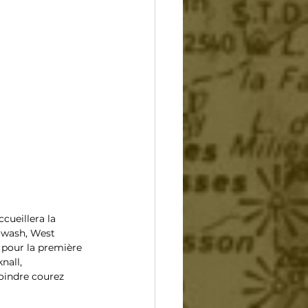
cueillera la 
owash, West 
 pour la première 
nall, 
joindre courez 