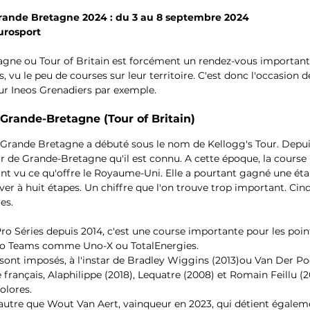
rande Bretagne 2024 : du 3 au 8 septembre 2024
urosport
gne ou Tour of Britain est forcément un rendez-vous important 
, vu le peu de courses sur leur territoire. C'est donc l'occasion 
our Ineos Grenadiers par exemple.
 Grande-Bretagne (Tour of Britain)
e Grande Bretagne a débuté sous le nom de Kellogg's Tour. Depuis
ur de Grande-Bretagne qu'il est connu. A cette époque, la course
sant vu ce qu'offre le Royaume-Uni. Elle a pourtant gagné une éta
ver à huit étapes. Un chiffre que l'on trouve trop important. Cinq
es.
 Séries depuis 2014, c'est une course importante pour les point
o Teams comme Uno-X ou TotalEnergies.
sont imposés, à l'instar de Bradley Wiggins (2013)ou Van Der Poe
rançais, Alaphilippe (2018), Lequatre (2008) et Romain Feillu (2
olores. 
t autre que Wout Van Aert, vainqueur en 2023, qui détient égalem