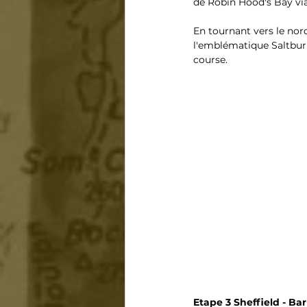
de Robin Hood's Bay via
En tournant vers le nord
l'emblématique Saltburn
course.
Etape 3 Sheffield - Bar