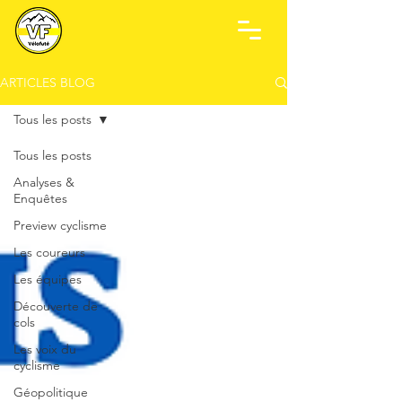
ARTICLES BLOG
Tous les posts
Tous les posts
Analyses &
Enquêtes
Preview cyclisme
Les coureurs
Les équipes
Découverte de
cols
Les voix du
cyclisme
Géopolitique