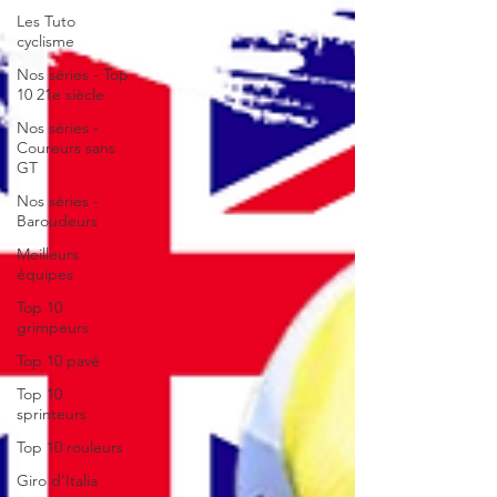
Les Tuto
cyclisme
Nos séries - Top
10 21e siècle
Nos séries -
Coureurs sans
GT
Nos séries -
Baroudeurs
Meilleurs
équipes
Top 10
grimpeurs
Top 10 pavé
Top 10
sprinteurs
Top 10 rouleurs
Giro d'Italia