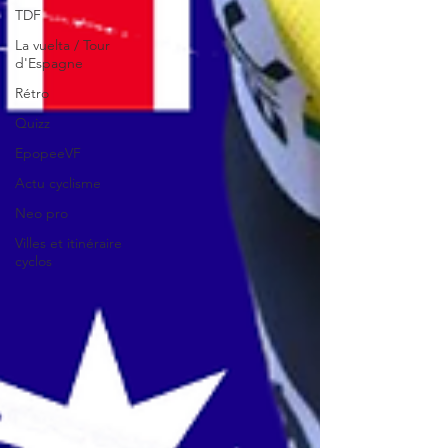
TDF
La vuelta / Tour
d'Espagne
Rétro
Quizz
EpopeeVF
Actu cyclisme
Neo pro
Villes et itinéraire
cyclos