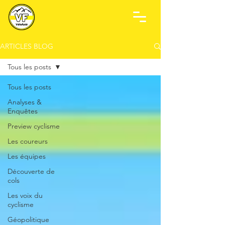
ARTICLES BLOG
Tous les posts
Tous les posts
Analyses &
Enquêtes
Preview cyclisme
Les coureurs
Les équipes
Découverte de
cols
Les voix du
cyclisme
Géopolitique