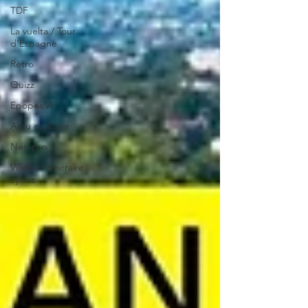
TDF
La vuelta / Tour
d'Espagne
Rétro
Quizz
EpopeeVF
Actu cyclisme
Neo pro
Villes et itinéraire
cyclos