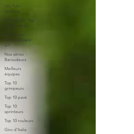
Les Tuto
cyclisme
Nos séries - Top
10 21e siècle
Nos séries -
Coureurs sans
GT
Nos séries -
Baroudeurs
Meilleurs
équipes
Top 10
grimpeurs
Top 10 pavé
Top 10
sprinteurs
Top 10 rouleurs
Giro d'Italia