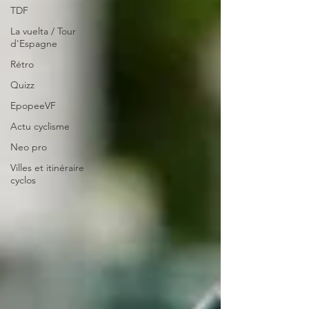
TDF
La vuelta / Tour
d'Espagne
Rétro
Quizz
EpopeeVF
Actu cyclisme
Neo pro
Villes et itinéraire
cyclos