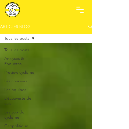
ARTICLES BLOG
Tous les posts
Tous les posts
Analyses &
Enquêtes
Preview cyclisme
Les coureurs
Les équipes
Découverte de
cols
Les voix du
cyclisme
Géopolitique