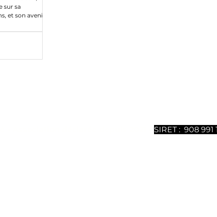
e sur sa
s, et son avenir
ntenu sont 100% gratuits mais nécessitent un gros travail
ous soutenir, vous pouvez
souscrire à notre magazine dig
uméros est disponible. Merci de votre soutien.
é - Association déclarée depuis 2021 -
SIRET : 908 991 