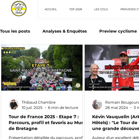
ACCUEIL
TDF 2026
LES COLS
PREVIEWS C
Tous les posts
Analyses & Enquêtes
Preview cyclisme
ARTICLES D
Les Tuto cyclisme
Nos séries - Top 10 21e siècle
N
Top 10 sprinteurs
Top 10 rouleurs
Giro d'Italia
Thibaud Chambre
Romain Bougour
Villes et itinéraire cyclos
10 juil. 2025
6 min de lecture
28 mai 2024
3 
Tour de France 2025 - Etape 7 :
Kévin Vauquelin (A
Parcours, profil et favoris au Mur
Hôtels) : "Le Tour d
de Bretagne
une grande découve
Présentation détaillée du parcours, profil et
Auteur d'un excellent déb