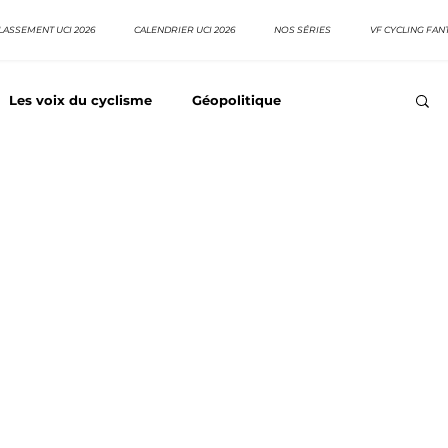
LASSEMENT UCI 2026
CALENDRIER UCI 2026
NOS SÉRIES
VF CYCLING FAN
Les voix du cyclisme
Géopolitique
Meilleurs équipes
Top 10 grimpeurs
Top 10 pavé
EpopeeVF
Actu cyclisme
Neo pro