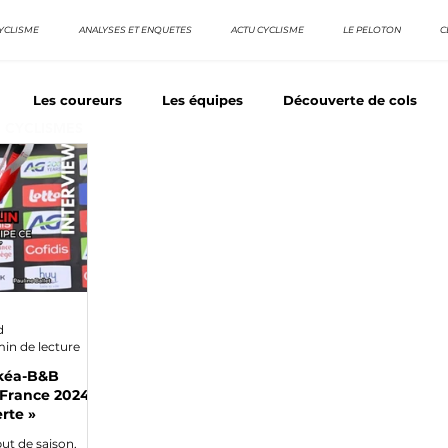
YCLISME
ANALYSES ET ENQUETES
ACTU CYCLISME
LE PELOTON
C
Les coureurs
Les équipes
Découverte de cols
E CYCLISMES
os séries - Coureurs sans GT
Nos séries - Baroudeurs
TDF
La vuelta / Tour d'Espagne
Rétro
Quizz
d
min de lecture
rkéa-B&B
e France 2024,
rte »
ut de saison,