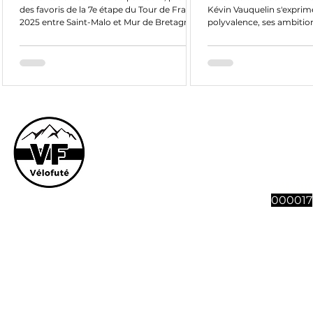
des favoris de la 7e étape du Tour de France
Kévin Vauquelin s'exprim
2025 entre Saint-Malo et Mur de Bretagne
polyvalence, ses ambition
le...
chez Arkéa-B&B Hôtels.
Le site et son co
vous souhaitez n
abonnement à 4 n
Vélofut
000017