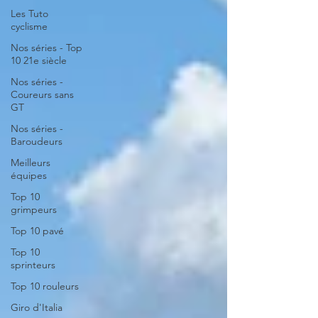
Les Tuto
cyclisme
Nos séries - Top
10 21e siècle
Nos séries -
Coureurs sans
GT
Nos séries -
Baroudeurs
Meilleurs
équipes
Top 10
grimpeurs
Top 10 pavé
Top 10
sprinteurs
Top 10 rouleurs
Giro d'Italia