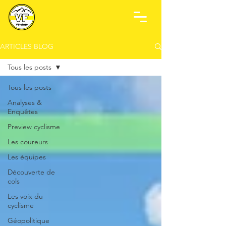
ARTICLES BLOG
Tous les posts
Tous les posts
Analyses &
Enquêtes
Preview cyclisme
Les coureurs
Les équipes
Découverte de
cols
Les voix du
cyclisme
Géopolitique