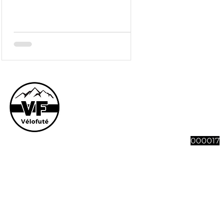
Le site et son co
vous souhaitez n
abonnement à 4 n
Vélofut
000017