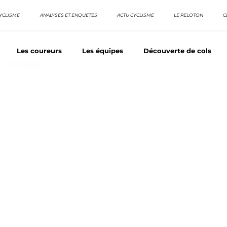
YCLISME
ANALYSES ET ENQUETES
ACTU CYCLISME
LE PELOTON
C
Les coureurs
Les équipes
Découverte de cols
E CYCLISMES
os séries - Coureurs sans GT
Nos séries - Baroudeurs
TDF
La vuelta / Tour d'Espagne
Rétro
Quizz