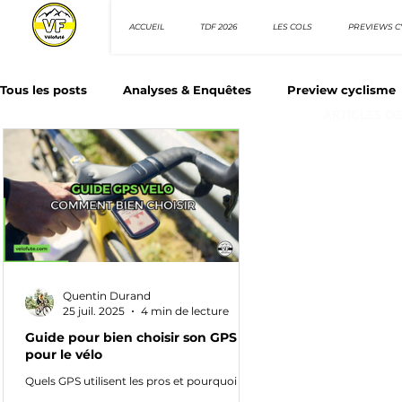
ACCUEIL
TDF 2026
LES COLS
PREVIEWS C
Tous les posts
Analyses & Enquêtes
Preview cyclisme
ARTICLES D
Les Tuto cyclisme
Nos séries - Top 10 21e siècle
N
Top 10 sprinteurs
Top 10 rouleurs
Giro d'Italia
Quentin Durand
Villes et itinéraire cyclos
25 juil. 2025
4 min de lecture
Guide pour bien choisir son GPS
pour le vélo
Quels GPS utilisent les pros et pourquoi ?