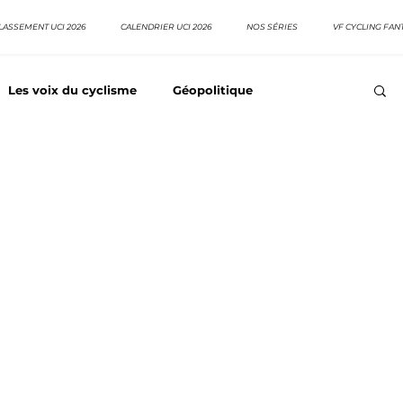
LASSEMENT UCI 2026
CALENDRIER UCI 2026
NOS SÉRIES
VF CYCLING FAN
Les voix du cyclisme
Géopolitique
Meilleurs équipes
Top 10 grimpeurs
Top 10 pavé
EpopeeVF
Actu cyclisme
Neo pro