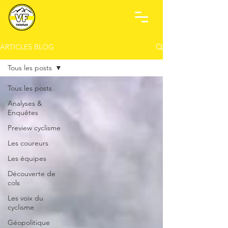
ARTICLES BLOG
Tous les posts
Tous les posts
Analyses &
Enquêtes
Preview cyclisme
Les coureurs
Les équipes
Découverte de
cols
Les voix du
cyclisme
Géopolitique