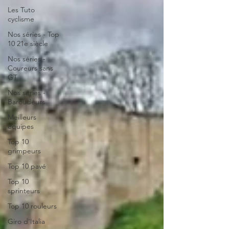
Les Tuto
cyclisme
Nos séries - Top
10 21e siècle
Nos séries -
Coureurs sans
GT
Nos séries -
Baroudeurs
Meilleurs
équipes
Top 10
grimpeurs
Top 10 pavé
Top 10
sprinteurs
Top 10 rouleurs
Giro d'Italia