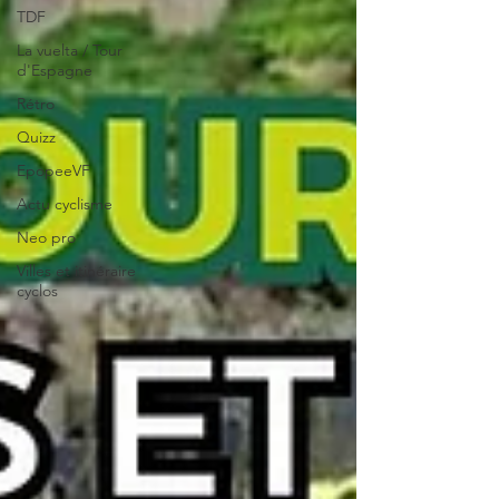
TDF
La vuelta / Tour
d'Espagne
Rétro
Quizz
EpopeeVF
Actu cyclisme
Neo pro
Villes et itinéraire
cyclos