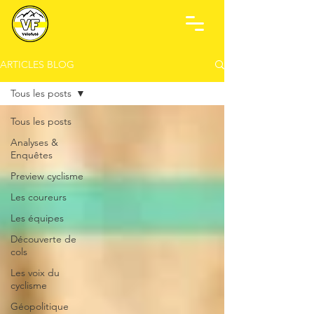
ARTICLES BLOG
Tous les posts
Tous les posts
Analyses &
Enquêtes
Preview cyclisme
Les coureurs
Les équipes
Découverte de
cols
Les voix du
cyclisme
Géopolitique