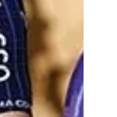
TDF
La vuelta / Tour
d'Espagne
Rétro
Quizz
EpopeeVF
Actu cyclisme
Neo pro
Villes et itinéraire
cyclos