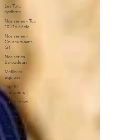
Les Tuto
cyclisme
Nos séries - Top
10 21e siècle
Nos séries -
Coureurs sans
GT
Nos séries -
Baroudeurs
Meilleurs
équipes
Top 10
grimpeurs
Top 10 pavé
Top 10
sprinteurs
Top 10 rouleurs
Giro d'Italia