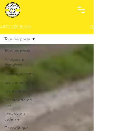
ARTICLES BLOG
Tous les posts
Tous les posts
Analyses &
Enquêtes
Preview cyclisme
Les coureurs
Les équipes
Découverte de
cols
Les voix du
cyclisme
Géopolitique