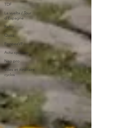
TDF
La vuelta / Tour
d'Espagne
Rétro
Quizz
EpopeeVF
Actu cyclisme
Neo pro
Villes et itinéraire
cyclos