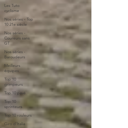
Les Tuto
cyclisme
Nos séries - Top
10 21e siècle
Nos séries -
Coureurs sans
GT
Nos séries -
Baroudeurs
Meilleurs
équipes
Top 10
grimpeurs
Top 10 pavé
Top 10
sprinteurs
Top 10 rouleurs
Giro d'Italia