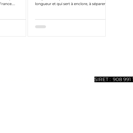
France....
longueur et qui sert à enclore, à séparer ou
à supporter une...
ntenu sont 100% gratuits mais nécessitent un gros travail
ous soutenir, vous pouvez
souscrire à notre magazine dig
uméros est disponible. Merci de votre soutien.
é - Association déclarée depuis 2021 -
SIRET : 908 991 