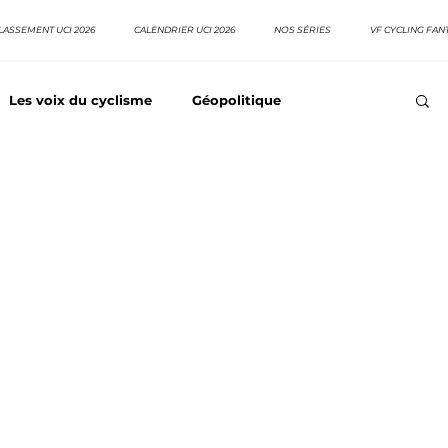
LASSEMENT UCI 2026
CALENDRIER UCI 2026
NOS SÉRIES
VF CYCLING FAN
Les voix du cyclisme
Géopolitique
Meilleurs équipes
Top 10 grimpeurs
Top 10 pavé
EpopeeVF
Actu cyclisme
Neo pro