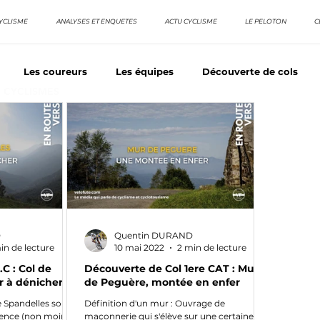
YCLISME
ANALYSES ET ENQUETES
ACTU CYCLISME
LE PELOTON
C
Les coureurs
Les équipes
Découverte de cols
E CYCLISMES
os séries - Coureurs sans GT
Nos séries - Baroudeurs
TDF
La vuelta / Tour d'Espagne
Rétro
Quizz
D
Quentin DURAND
in de lecture
10 mai 2022
2 min de lecture
C : Col de
Découverte de Col 1ere CAT : Mur
r à dénicher
de Peguère, montée en enfer
de Spandelles sortira
Définition d'un mur : Ouvrage de
sence (non moins
maçonnerie qui s'élève sur une certaine