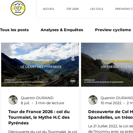
ACCUEIL
TDF 2026
LES COLS
PREVIEWS C
Tous les posts
Analyses & Enquêtes
Preview cyclisme
ARTICLES D
Les Tuto cyclisme
Nos séries - Top 10 21e siècle
N
Top 10 sprinteurs
Top 10 rouleurs
Giro d'Italia
Quentin DURAND
Quentin DURAN
Villes et itinéraire cyclos
8 juil.
3 min de lecture
10 mai 2022
2 m
Tour de France 2026 : col du
Découverte de Col H.
Tourmalet, le Mythe H.C des
Spandelles, un tréso
Pyrénées
Le 21 Juillet 2022, le col 
de l'inconnu avec sa pré
Découverte du col du Tourmalet, le col