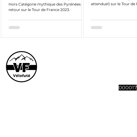
attendue!) sur le Tour de 
Hors Catégorie mythique des Pyrénées de
retour sur le Tour de France 2023.
Le site et son co
vous souhaitez n
abonnement à 4 n
Vélofut
000017