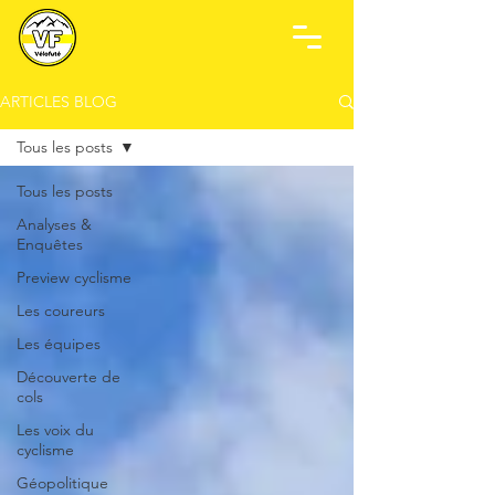
ARTICLES BLOG
Tous les posts
Tous les posts
Analyses &
Enquêtes
Preview cyclisme
Les coureurs
Les équipes
Découverte de
cols
Les voix du
cyclisme
Géopolitique