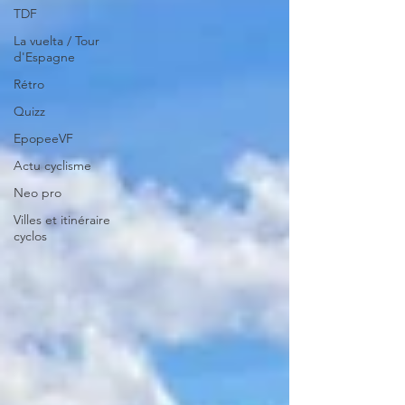
TDF
La vuelta / Tour
d'Espagne
Rétro
Quizz
EpopeeVF
Actu cyclisme
Neo pro
Villes et itinéraire
cyclos