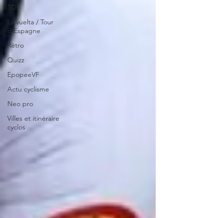
TDF
La vuelta / Tour
d'Espagne
Rétro
Quizz
EpopeeVF
Actu cyclisme
Neo pro
Villes et itinéraire
cyclos