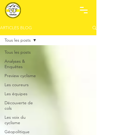
ARTICLES BLOG
Tous les posts
Tous les posts
Analyses &
Enquêtes
Preview cyclisme
Les coureurs
Les équipes
Découverte de
cols
Les voix du
cyclisme
Géopolitique