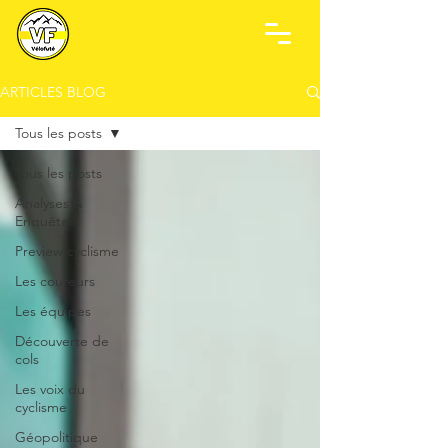
ARTICLES BLOG
Tous les posts
Tous les posts
Analyses &
Enquêtes
Preview cyclisme
Les coureurs
Les équipes
Découverte de
cols
Les voix du
cyclisme
Géopolitique