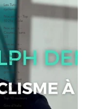
Les Tuto
cyclisme
Nos séries - Top
10 21e siècle
Nos séries -
Coureurs sans
GT
Nos séries -
Baroudeurs
Meilleurs
équipes
Top 10
grimpeurs
Top 10 pavé
Top 10
sprinteurs
Top 10 rouleurs
Giro d'Italia