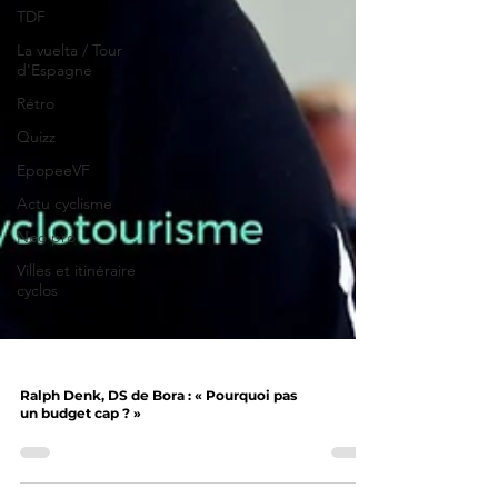
TDF
La vuelta / Tour
d'Espagne
Rétro
Quizz
EpopeeVF
Actu cyclisme
Neo pro
Villes et itinéraire
cyclos
Ralph Denk, DS de Bora : « Pourquoi pas
un budget cap ? »