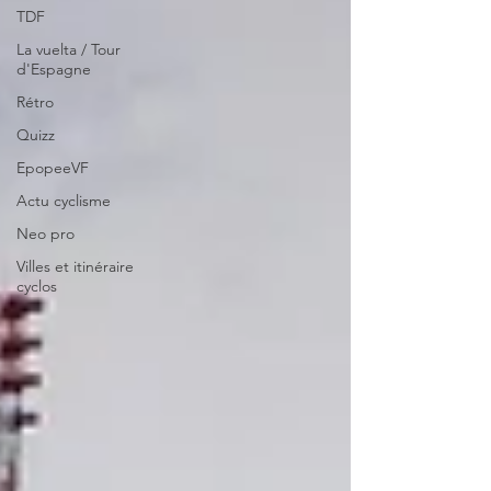
TDF
La vuelta / Tour
d'Espagne
Rétro
Quizz
EpopeeVF
Actu cyclisme
Neo pro
Villes et itinéraire
cyclos