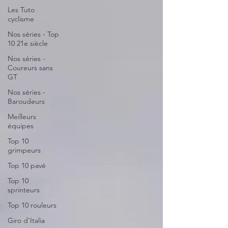
Les Tuto
cyclisme
Nos séries - Top
10 21e siècle
Nos séries -
Coureurs sans
GT
Nos séries -
Baroudeurs
Meilleurs
équipes
Top 10
grimpeurs
Top 10 pavé
Top 10
sprinteurs
Top 10 rouleurs
Giro d'Italia