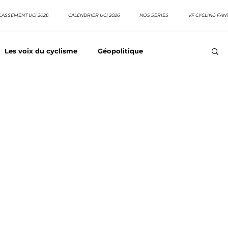
LASSEMENT UCI 2026
CALENDRIER UCI 2026
NOS SÉRIES
VF CYCLING FAN
Les voix du cyclisme
Géopolitique
Meilleurs équipes
Top 10 grimpeurs
Top 10 pavé
EpopeeVF
Actu cyclisme
Neo pro