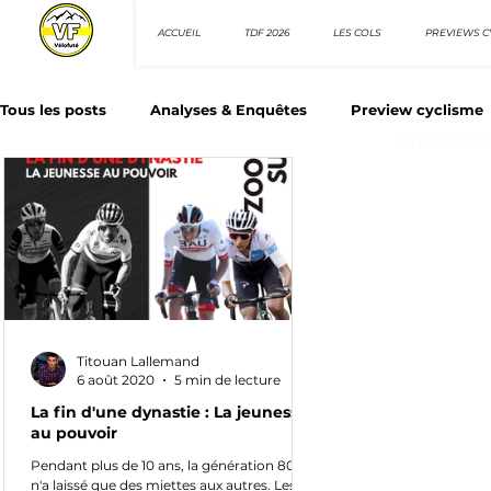
ACCUEIL
TDF 2026
LES COLS
PREVIEWS C
Tous les posts
Analyses & Enquêtes
Preview cyclisme
ARTICLES D
Les Tuto cyclisme
Nos séries - Top 10 21e siècle
N
Top 10 sprinteurs
Top 10 rouleurs
Giro d'Italia
Titouan Lallemand
Villes et itinéraire cyclos
6 août 2020
5 min de lecture
La fin d'une dynastie : La jeunesse
au pouvoir
Pendant plus de 10 ans, la génération 80-85
n'a laissé que des miettes aux autres. Les