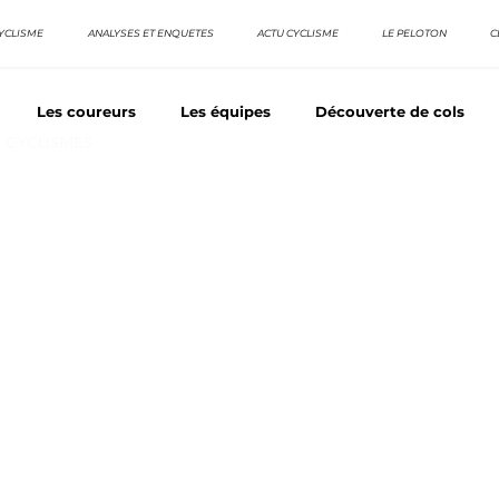
YCLISME
ANALYSES ET ENQUETES
ACTU CYCLISME
LE PELOTON
C
Les coureurs
Les équipes
Découverte de cols
E CYCLISMES
os séries - Coureurs sans GT
Nos séries - Baroudeurs
TDF
La vuelta / Tour d'Espagne
Rétro
Quizz