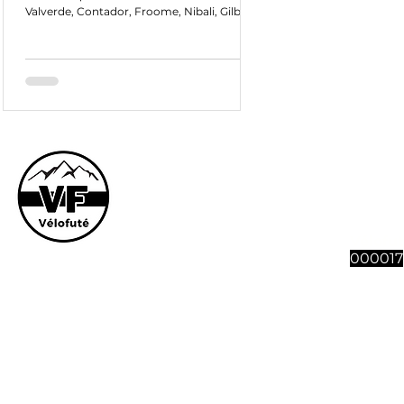
Valverde, Contador, Froome, Nibali, Gilbert
...
Le site et son co
vous souhaitez n
abonnement à 4 n
Vélofut
000017