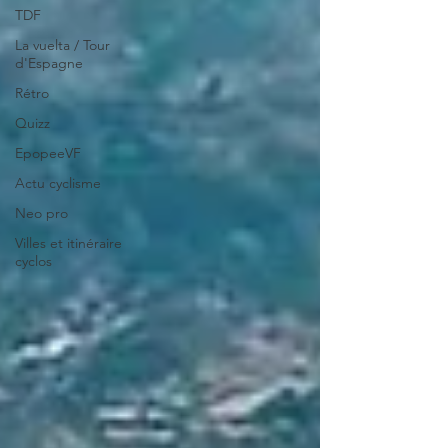
TDF
La vuelta / Tour
d'Espagne
Rétro
Quizz
EpopeeVF
Actu cyclisme
Neo pro
Villes et itinéraire
cyclos