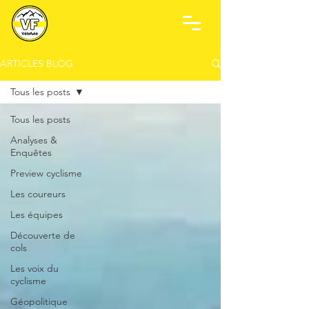
ARTICLES BLOG
Tous les posts
Tous les posts
Analyses &
Enquêtes
Preview cyclisme
Les coureurs
Les équipes
Découverte de
cols
Les voix du
cyclisme
Géopolitique