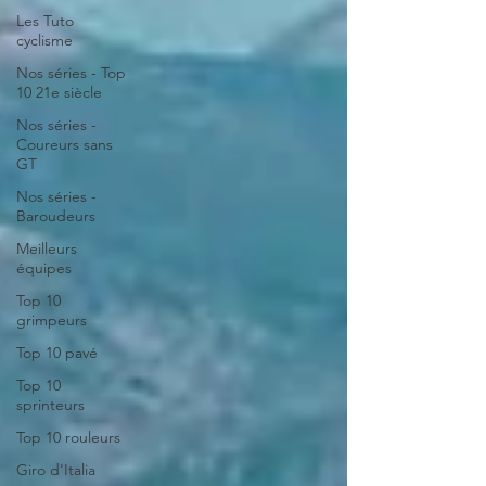
Les Tuto
cyclisme
Nos séries - Top
10 21e siècle
Nos séries -
Coureurs sans
GT
Nos séries -
Baroudeurs
Meilleurs
équipes
Top 10
grimpeurs
Top 10 pavé
Top 10
sprinteurs
Top 10 rouleurs
Giro d'Italia