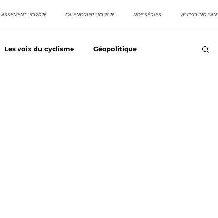
LASSEMENT UCI 2026
CALENDRIER UCI 2026
NOS SÉRIES
VF CYCLING FAN
Les voix du cyclisme
Géopolitique
Meilleurs équipes
Top 10 grimpeurs
Top 10 pavé
EpopeeVF
Actu cyclisme
Neo pro