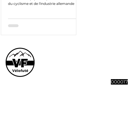
du cyclisme et de l'industrie allemande
Le site et son co
vous souhaitez n
abonnement à 4 n
Vélofut
000017