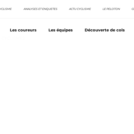
YCLISME
ANALYSES ET ENQUETES
ACTU CYCLISME
LE PELOTON
C
Les coureurs
Les équipes
Découverte de cols
E CYCLISMES
os séries - Coureurs sans GT
Nos séries - Baroudeurs
TDF
La vuelta / Tour d'Espagne
Rétro
Quizz