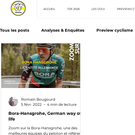
ACCUEIL
TDF 2026
LES COLS
PREVIEWS C
Tous les posts
Analyses & Enquêtes
Preview cyclisme
ARTICLES D
Les Tuto cyclisme
Nos séries - Top 10 21e siècle
N
Top 10 sprinteurs
Top 10 rouleurs
Giro d'Italia
Romain Bougourd
Villes et itinéraire cyclos
5 févr. 2022
4 min de lecture
Bora-Hansgrohe, German way of
life
Zoom sur la Bora-Hansgrohe, une des
meilleures équipes du peloton et référence