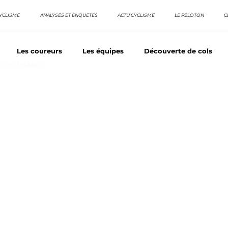
YCLISME
ANALYSES ET ENQUETES
ACTU CYCLISME
LE PELOTON
C
Les coureurs
Les équipes
Découverte de cols
E CYCLISMES
os séries - Coureurs sans GT
Nos séries - Baroudeurs
TDF
La vuelta / Tour d'Espagne
Rétro
Quizz