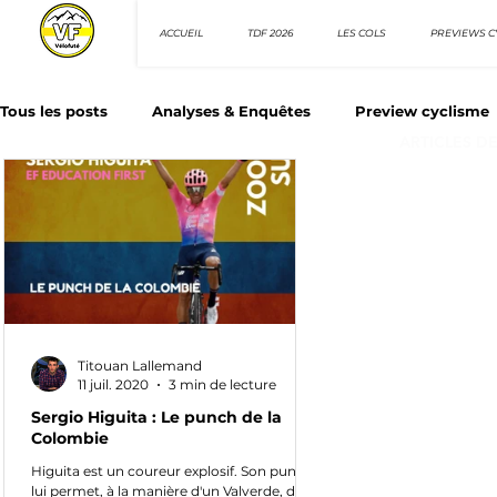
ACCUEIL
TDF 2026
LES COLS
PREVIEWS C
Tous les posts
Analyses & Enquêtes
Preview cyclisme
ARTICLES D
Les Tuto cyclisme
Nos séries - Top 10 21e siècle
N
Top 10 sprinteurs
Top 10 rouleurs
Giro d'Italia
Titouan Lallemand
Villes et itinéraire cyclos
11 juil. 2020
3 min de lecture
Sergio Higuita : Le punch de la
Colombie
Higuita est un coureur explosif. Son punch
lui permet, à la manière d'un Valverde, de