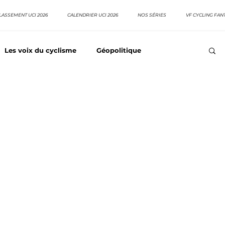
LASSEMENT UCI 2026
CALENDRIER UCI 2026
NOS SÉRIES
VF CYCLING FAN
Les voix du cyclisme
Géopolitique
Meilleurs équipes
Top 10 grimpeurs
Top 10 pavé
EpopeeVF
Actu cyclisme
Neo pro