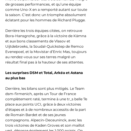
de grosses performances, et qu’une équipe 
comme Uno-X en a remporté autant sur toute 
la saison. C’est donc un triomphe absolument 
éclatant pour les hommes de Richard Plugge.
Derrière les trois équipes citées, on retrouve 
Bora-Hansgrohe, grâce à la victoire de Kämna 
et aux bons classements de Vlasov et 
Uijtdebroeks, la Soudal-Quickstep de Remco 
Evenepoel, et la Movistar d’Enric Mas, toujours 
au rendez-vous sur ses terres malgré un 
résultat final pas à la hauteur de ses attentes.
Les surprises DSM et Total, Arkéa et Astana 
au plus bas
Derrière, les bilans sont plus mitigés. Le Team 
dsm-firmenich, après un Tour de France 
complètement raté, termine à une tr_s belle 7e 
place aux points UCI, grâce à deux victoires 
d’étapes et à de nombreux accessits de la part 
de Romain Bardet et de ses jeunes 
compagnons. Alpecin-Deceuninck, avec les 
trois victoires de Kaden Groves et son maillot 
vert, dépasse également les 1 000 points. On 