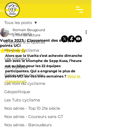
Post
Tous les posts
Romain Bougourd
Tous les posts
2 min de lecture
Vuelta 2023 : Classement des équipes par
Analyses & Enquêtes
points UCI
Noté NaN étoiles sur 5.
Preview cyclisme
Alors que la Vuelta s’est achevée dimanche 
Les coureurs
soir avec le triomphe de Sepp Kuss, l’heure 
est au bilan pour les 22 équipes 
Les équipes
participantes. Qui a engrangé le plus de 
Découverte de cols
points UCI sur ces trois semaines ? 
Voici le 
classement
.
Les voix du cyclisme
Géopolitique
Les Tuto cyclisme
Nos séries - Top 10 21e siècle
Nos séries - Coureurs sans GT
Nos séries - Baroudeurs