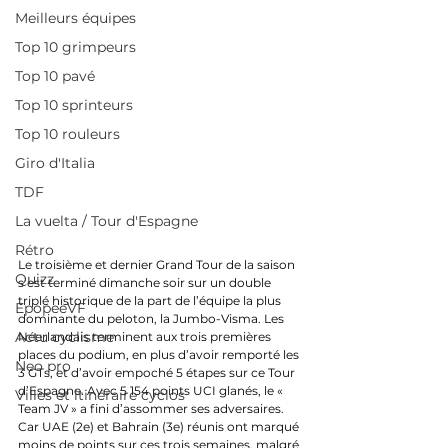
Meilleurs équipes
Top 10 grimpeurs
Top 10 pavé
Top 10 sprinteurs
Top 10 rouleurs
Giro d'Italia
TDF
La vuelta / Tour d'Espagne
Rétro
Le troisième et dernier Grand Tour de la saison 
Quizz
s’est terminé dimanche soir sur un double 
triplé historique de la part de l’équipe la plus 
EpopeeVF
dominante du peloton, la Jumbo-Visma. Les 
Actu cyclisme
Néerlandais terminent aux trois premières 
places du podium, en plus d’avoir remporté les 
Neo pro
3 GTs, et d’avoir empoché 5 étapes sur ce Tour 
d’Espagne. Avec 5 154 points UCI glanés, le « 
Villes et itinéraire cyclos
Team JV » a fini d’assommer ses adversaires. 
Car UAE (2e) et Bahrain (3e) réunis ont marqué 
moins de points sur ces trois semaines, malgré 