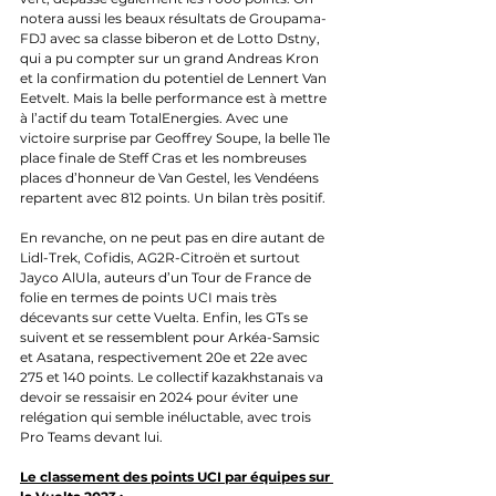
notera aussi les beaux résultats de Groupama-
FDJ avec sa classe biberon et de Lotto Dstny, 
qui a pu compter sur un grand Andreas Kron 
et la confirmation du potentiel de Lennert Van 
Eetvelt. Mais la belle performance est à mettre 
à l’actif du team TotalEnergies. Avec une 
victoire surprise par Geoffrey Soupe, la belle 11e 
place finale de Steff Cras et les nombreuses 
places d’honneur de Van Gestel, les Vendéens 
repartent avec 812 points. Un bilan très positif.
En revanche, on ne peut pas en dire autant de 
Lidl-Trek, Cofidis, AG2R-Citroën et surtout 
Jayco AlUla, auteurs d’un Tour de France de 
folie en termes de points UCI mais très 
décevants sur cette Vuelta. Enfin, les GTs se 
suivent et se ressemblent pour Arkéa-Samsic 
et Asatana, respectivement 20e et 22e avec 
275 et 140 points. Le collectif kazakhstanais va 
devoir se ressaisir en 2024 pour éviter une 
relégation qui semble inéluctable, avec trois 
Pro Teams devant lui. 
Le classement des points UCI par équipes sur 