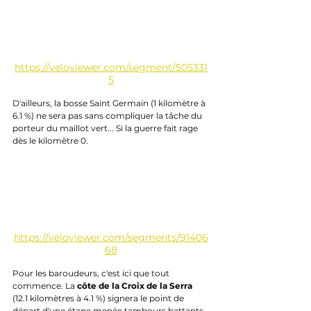
https://veloviewer.com/segment/505331
5
D'ailleurs, la bosse Saint Germain (1 kilomètre à 
6.1 %) ne sera pas sans compliquer la tâche du 
porteur du maillot vert... Si la guerre fait rage 
dès le kilomètre 0.
https://veloviewer.com/segments/91406
68
Pour les baroudeurs, c'est ici que tout 
commence. La 
côte de la Croix de la Serra
(12.1 kilomètres à 4.1 %) signera le point de 
départ d'une étape menée tambours battants. 