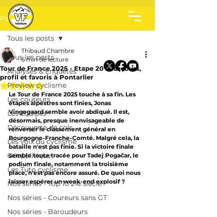
Post
Tous les posts
Thibaud Chambre
Tous les posts
6 min de lecture
Tour de France 2025 - Etape 20 : Parcours,
Analyses & Enquêtes
profil et favoris à Pontarlier
Noté NaN étoiles sur 5.
Preview cyclisme
Le Tour de France 2025 touche à sa fin. Les 
Les coureurs
étapes alpestres sont finies, Jonas 
Vingegaard semble avoir abdiqué. Il est, 
Les équipes
désormais, presque inenvisageable de 
Découverte de cols
renverser le classement général en 
Bourgogne-Franche-Comté. Malgré cela, la 
Les voix du cyclisme
bataille n'est pas finie. Si la victoire finale 
Géopolitique
semble toute tracée pour Tadej 
Pogačar, le 
podium finale, notamment la troisième 
Les Tuto cyclisme
place, n'est pas encore assuré. De quoi nous 
laisser espérer un week-end explosif ?
Nos séries - Top 10 21e siècle
Nos séries - Coureurs sans GT
Nos séries - Baroudeurs