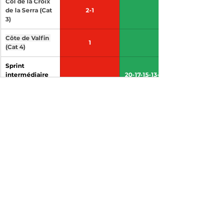
Col de la Croix 
de la Serra (Cat 
2-1
3)
Côte de Valfin 
1
(Cat 4)
Sprint 
intermédiaire 
20-17-15-13-11-9-
de Chaux de 
8-7-6-5-4-3-2-1
Dombief
Côte de Thésy 
5-3-2-1
(Cat 2)
Côte de 
Longeville (Cat 
1
4)
30-25-22-19-17-
Pontarlier
15-13-11-9-7-6-5-
4-3-2
Total de points 
maximum 
9 points
50 points