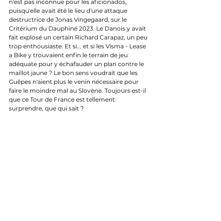
n'est pas inconnue pour les aficionados, 
puisqu'elle avait été le lieu d'une attaque 
destructrice de Jonas Vingegaard, sur le 
Critérium du Dauphiné 2023. Le Danois y avait 
fait explosé un certain Richard Carapaz, un peu 
trop enthousiaste. Et si... et si les Visma - Lease 
a Bike y trouvaient enfin le terrain de jeu 
adéquate pour y échafauder un plan contre le 
maillot jaune ? Le bon sens voudrait que les 
Guêpes n'aient plus le venin nécessaire pour 
faire le moindre mal au Slovène. Toujours est-il 
que ce Tour de France est tellement 
surprendre, que qui sait ?