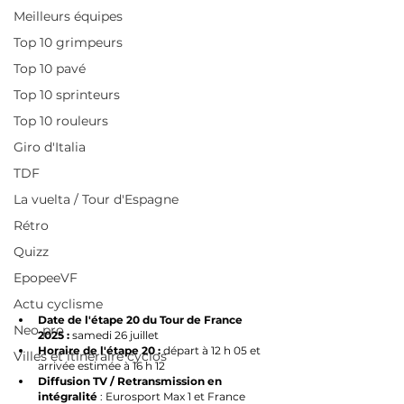
Meilleurs équipes
Top 10 grimpeurs
Top 10 pavé
Top 10 sprinteurs
Top 10 rouleurs
Giro d'Italia
TDF
La vuelta / Tour d'Espagne
Rétro
Quizz
EpopeeVF
Actu cyclisme
Date de l'étape 20 du Tour de France 
Neo pro
2025 : 
samedi 26 juillet
Horaire de l'étape 20 : 
départ à 12 h 05 et 
Villes et itinéraire cyclos
arrivée estimée à 16 h 12
Diffusion TV / Retransmission en 
intégralité
 : Eurosport Max 1 et France 