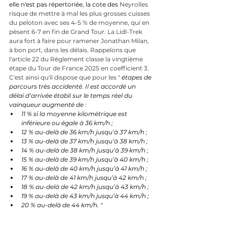
elle n'est pas répertoriée, la cote des 
Neyrolles 
risque de mettre à mal les plus grosses cuisses 
du peloton avec ses 4-5 % de moyenne, qui en 
pèsent 6-7 en fin de Grand Tour. La Lidl-Trek 
aura fort à faire pour ramener Jonathan Milan, 
à bon port, dans les délais. Rappelons que 
l'article 22 du Règlement classe la vingtième 
étape du Tour de France 2025 en coefficient 3. 
C'est ainsi qu'il dispose que pour les " 
étapes de 
parcours très accidenté. Il est accordé un 
délai d’arrivée établi sur le temps réel du 
vainqueur augmenté de :
11 % si la moyenne kilométrique est 
inférieure ou égale à 36 km/h ;
12 % au-delà de 36 km/h jusqu’à 37 km/h ;
13 % au-delà de 37 km/h jusqu’à 38 km/h ;
14 % au-delà de 38 km/h jusqu’à 39 km/h ;
15 % au-delà de 39 km/h jusqu’à 40 km/h ;
16 % au-delà de 40 km/h jusqu’à 41 km/h ;
17 % au-delà de 41 km/h jusqu’à 42 km/h ;
18 % au-delà de 42 km/h jusqu’à 43 km/h ;
19 % au-delà de 43 km/h jusqu’à 44 km/h ;
20 % au-delà de 44 km/h. "