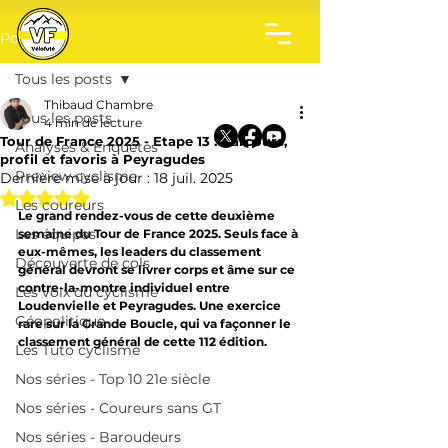
Post
Tous les posts
Thibaud Chambre
Tous les posts
4 min de lecture
Tour de France 2025 - Etape 13 : Parcours,
Analyses & Enquêtes
profil et favoris à Peyragudes
Preview cyclisme
Dernière mise à jour :
18 juil. 2025
Noté NaN étoiles sur 5.
Les coureurs
Le grand rendez-vous de cette deuxième 
Les équipes
semaine du Tour de France 2025. Seuls face à 
eux-mêmes, les leaders du classement 
Découverte de cols
général devront se livrer corps et âme sur ce 
contre-la-montre individuel entre 
Les voix du cyclisme
Loudenvielle et Peyragudes. Une exercice 
Géopolitique
rare sur la Grande Boucle, qui va façonner le 
classement général de cette 112 édition.
Les Tuto cyclisme
Nos séries - Top 10 21e siècle
Nos séries - Coureurs sans GT
Nos séries - Baroudeurs