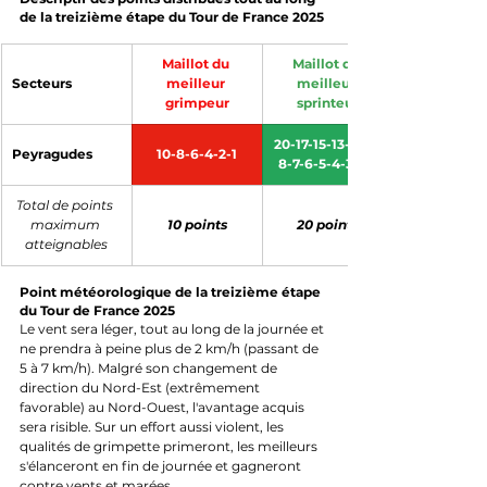
de la treizième étape du Tour de France 2025
Maillot du 
Maillot du 
Secteurs
meilleur 
meilleur 
grimpeur
sprinteur
20-17-15-13-11-9-
Peyragudes
10-8-6-4-2-1
8-7-6-5-4-3-2-1
Total de points 
maximum 
10 points
20 points
atteignables
Point météorologique de la treizième étape 
du Tour de France 2025
Le vent sera léger, tout au long de la journée et 
ne prendra à peine plus de 2 km/h (passant de 
5 à 7 km/h). Malgré son changement de 
direction du Nord-Est (extrêmement 
favorable) au Nord-Ouest, l'avantage acquis 
sera risible. Sur un effort aussi violent, les 
qualités de grimpette primeront, les meilleurs 
s'élanceront en fin de journée et gagneront 
contre vents et marées.