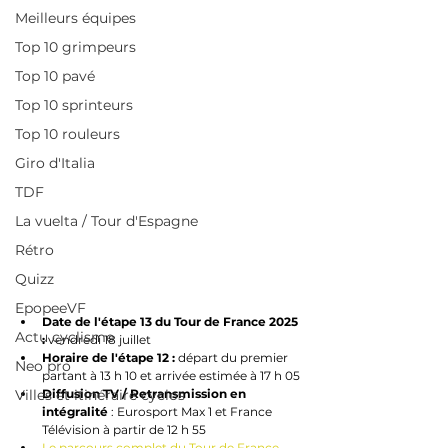
Meilleurs équipes
Top 10 grimpeurs
Top 10 pavé
Top 10 sprinteurs
Top 10 rouleurs
Giro d'Italia
TDF
La vuelta / Tour d'Espagne
Rétro
Quizz
EpopeeVF
Date de l'étape 13 du Tour de France 2025 
Actu cyclisme
: 
vendredi 18 juillet
Horaire de l'étape 12 : 
départ du premier 
Neo pro
partant à 13 h 10 et arrivée estimée à 17 h 05
Diffusion TV / Retransmission en 
Villes et itinéraire cyclos
intégralité
 : Eurosport Max 1 et France 
Télévision à partir de 12 h 55
Le parcours complet du Tour de France 