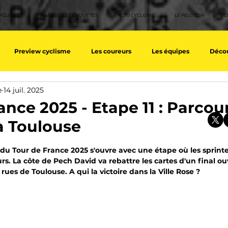
YCLISME
ANALYSES ET ENQUETES
ACTU CYCLISME
LE PELOTON
C
Preview cyclisme
Les coureurs
Les équipes
Décou
e
14 juil. 2025
ique
Les Tuto cyclisme
Nos séries - Top 10 21e siècle
No
nce 2025 - Etape 11 : Parcour
 à Toulouse
eurs équipes
Top 10 grimpeurs
Top 10 pavé
Top 10 sprin
sur 5.
u Tour de France 2025 s'ouvre avec une étape où les sprinteu
rs. La côte de Pech David va rebattre les cartes d'un final o
 rues de Toulouse. A qui la victoire dans la Ville Rose ?
a / Tour d'Espagne
Rétro
Quizz
EpopeeVF
Actu c