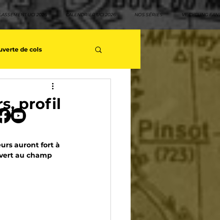
LASSEMENT UCI 2026
CALENDRIER UCI 2026
NOS SÉRIES
VF CYCLING FAN
verte de cols
s séries - Coureurs sans GT
s, profil
teurs
Top 10 rouleurs
rs auront fort à 
uvert au champ 
yclisme
Neo pro