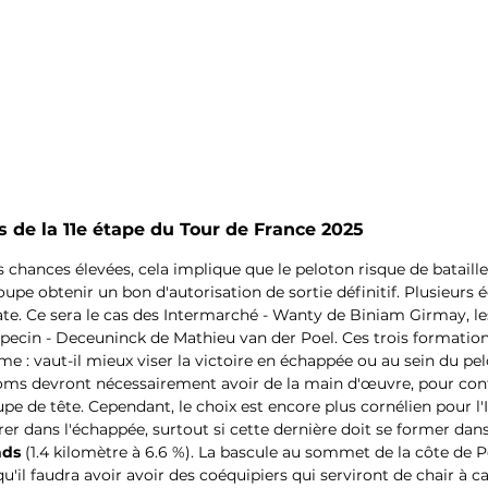
 de la 11e étape du Tour de France 2025
s chances élevées, cela implique que le peloton risque de batail
upe obtenir un bon d'autorisation de sortie définitif. Plusieurs 
te. Ce sera le cas des Intermarché - Wanty de Biniam Girmay, les 
lpecin - Deceuninck de Mathieu van der Poel. Ces trois formation
e : vaut-il mieux viser la victoire en échappée ou au sein du pel
noms devront nécessairement avoir de la main d'œuvre, pour cont
pe de tête. Cependant, le choix est encore plus cornélien pour l'I
rer dans l'échappée, surtout si cette dernière doit se former dans
nds
 (1.4 kilomètre à 6.6 %). La bascule au sommet de la côte de 
qu'il faudra avoir avoir des coéquipiers qui serviront de chair à c