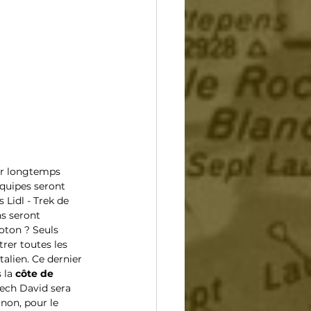
ler longtemps 
équipes seront 
Lidl - Trek de 
s seront 
oton ? Seuls 
rer toutes les 
talien. Ce dernier 
 la 
côte de 
Pech David sera 
anon, pour le 