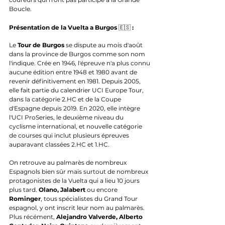
Boucle.
Présentation de la Vuelta a Burgos 
🇪🇸
 :
Le 
Tour de Burgos
 se dispute au mois d'août 
dans la 
province de Burgos comme son nom 
l'indique
. Crée en 
1946
, l'épreuve n'a plus connu 
aucune édition entre 1948 et 1980 avant de 
revenir définitivement en 
198
1. Depuis 2005, 
elle fait partie du calendrier 
UCI Europe Tour
, 
dans la catégorie 2.HC et de la 
Coupe 
d'Espagne
 depuis 2019. En 2020, elle intègre 
l'
UCI ProSeries
, le deuxième niveau du 
cyclisme international, et nouvelle catégorie 
de courses qui inclut plusieurs épreuves 
auparavant classées 2.HC et 1.HC.
On retrouve au palmarès de nombreux 
Espagnols bien sûr mais surtout de nombreux 
protagonistes de la Vuelta qui a lieu 10 jours 
plus tard. 
Olano, Jalabert
 ou encore 
Rominger
, tous spécialistes du Grand Tour 
espagnol, y ont inscrit leur nom au palmarès. 
Plus récément, 
Alejandro Valverde, Alberto 