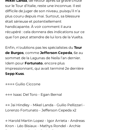
Mikel Landa
, de retour après sa grave chute 
sur le Tour d’Italie, reste une inconnue. Il est 
difficile de juger de son niveau, puisqu’il n’a 
plus couru depuis mai. Surtout, sa blessure 
était sérieuse et potentiellement 
handicapante. À voir comment il aura 
récupéré : cela donnera des indications sur ce 
que l’on peut attendre de lui lors de la Vuelta.
Enfin, n’oublions pas les spécialistes du 
Tour 
de Burgos
, comme 
Jefferson Cepeda
, 6e au 
sommet de la Lagunas de Neila l’an dernier. 
Idem pour 
Fortunato
, encore plus 
impressionnant, qui avait terminé 2e derrière 
Sepp Kuss
.
⭐⭐⭐⭐ Guilio Ciccone 
⭐⭐⭐ Isaac Del Toro - Egan Bernal
⭐⭐ Jai Hindley - Mikel Landa - Guilio Pellizzari - 
Lorenzo Fortunato - Jefferson Cepeda x2
⭐ Harold Martin Lopez - Igor Arrieta - Andreas 
Kron - Léo Bisiaux - Mathys Rondel - Archie 