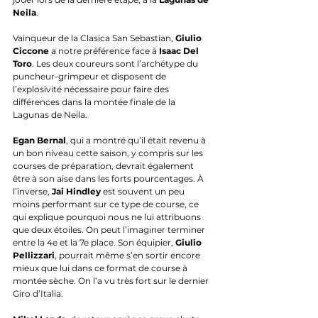
Neila
.
Vainqueur de la Clasica San Sebastian, 
Giulio 
Ciccone
 a notre préférence face à 
Isaac Del 
Toro
. Les deux coureurs sont l’archétype du 
puncheur-grimpeur et disposent de 
l’explosivité nécessaire pour faire des 
différences dans la montée finale de la 
Lagunas de Neila.
Egan Bernal
, qui a montré qu’il était revenu à 
un bon niveau cette saison, y compris sur les 
courses de préparation, devrait également 
être à son aise dans les forts pourcentages. À 
l’inverse, 
Jai Hindley
 est souvent un peu 
moins performant sur ce type de course, ce 
qui explique pourquoi nous ne lui attribuons 
que deux étoiles. On peut l’imaginer terminer 
entre la 4e et la 7e place. Son équipier, 
Giulio 
Pellizzari
, pourrait même s’en sortir encore 
mieux que lui dans ce format de course à 
montée sèche. On l’a vu très fort sur le dernier 
Giro d’Italia.