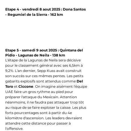
Etape 4 - vendredi 8 aout 2025 : Dona Santos 
- Regumiel de la Sierra - 162 km 
Etape 5 - samedi 9 aout 2025 : Quintana del 
Pidio - Lagunas de Neila - 138 km
L'étape de la Lagunas de Neila sera décisive 
pour le classement général avec ses 6,5km à 
9,2%. L'an dernier, Sepp Kuss avait construit 
son succès sur ces mêmes pentes. Les petits 
gabarits explosifs sont attendus comme 
Del 
Toro
 et 
Ciccone
. On imagine aisément l'équipe 
UAE faire un gros rythme au pied pour 
préparer l'attaque du Mexicain. Attention 
néanmoins, il ne faudra pas attaquer trop tôt 
au risque de se faire exploser la caisse. Les plus 
forts pourcentages sont à partir du 4e 
kilomètre d'ascension. Les leaders devraient 
attendre cette distance pour passer à 
l'offensive.