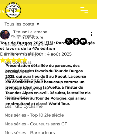
Post
Tous les posts
Titouan Lallemand
Tous les posts
4 min de lecture
Tour de Burgos 2025 🇪🇸 : Parcours, engagés
Analyses & Enquêtes
et favoris de la 47e édition
Preview cyclisme
Dernière mise à jour :
4 août 2025
Noté NaN étoiles sur 5.
Les coureurs
Présentation détaillée du parcours, des 
Les équipes
engagés et des favoris du Tour de Burgos 
2025, qui aura lieu du 5 au 9 aout. La course 
Découverte de cols
est considérée pour beaucoup comme un 
tremplin idéal pour la Vuelta, à l'instar du 
Les voix du cyclisme
Tour des Alpes en avril. Résultat, la starlist n'a 
Géopolitique
rien à envier au Tour de Pologne, qui a lieu 
en simultané et classé World Tour.
Les Tuto cyclisme
Nos séries - Top 10 21e siècle
Nos séries - Coureurs sans GT
Nos séries - Baroudeurs