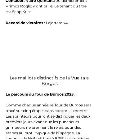
Contador,
Nairo Quintana
 ou dernièrement 
Primoz Roglic y ont brillé. Le tenant du titre 
est Sepp Kuss.
Record de victoires
 : Lejarreta x4
Les maillots distinctifs de la Vuelta a 
Burgos
Le parcours du Tour de Burgos 2025 : 
Comme chaque année, le Tour de Burgos sera 
tracé sur cinq étapes sans contre-la-montre. 
Les sprinteurs pourront se distinguer les deux 
premiers jours avant que les puncheurs 
grimpeurs ne prennent le relais pour des 
étapes au profil typique de l'Espagne. La 
Lagunas de Neila (6,5km à 9,3%) sera décisive 