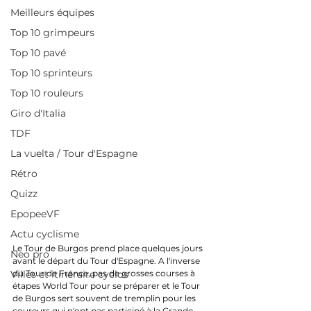
Meilleurs équipes
Top 10 grimpeurs
Top 10 pavé
Top 10 sprinteurs
Top 10 rouleurs
Giro d'Italia
TDF
La vuelta / Tour d'Espagne
Rétro
Quizz
EpopeeVF
Actu cyclisme
Le Tour de Burgos prend place quelques jours 
Neo pro
avant le départ du Tour d'Espagne. A l'inverse 
du Tour de France, pas de grosses courses à 
Villes et itinéraire cyclos
étapes World Tour pour se préparer et le Tour 
de Burgos sert souvent de tremplin pour les 
coureurs qui n'ont pas participé à la Grande 