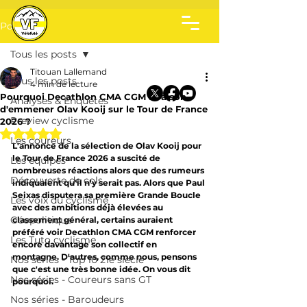
Post
Tous les posts
Titouan Lallemand
Tous les posts
4 min de lecture
Pourquoi Decathlon CMA CGM a raison
Analyses & Enquêtes
d'emmener Olav Kooij sur le Tour de France
Preview cyclisme
2026 ?
Noté NaN étoiles sur 5.
Les coureurs
L'annonce de la sélection de Olav Kooij pour 
le Tour de France 2026 a suscité de 
Les équipes
nombreuses réactions alors que des rumeurs 
Découverte de cols
indiquaient qu'il n'y serait pas. Alors que Paul 
Seixas disputera sa première Grande Boucle 
Les voix du cyclisme
avec des ambitions déjà élevées au 
Géopolitique
classement général, certains auraient 
préféré voir Decathlon CMA CGM renforcer 
Les Tuto cyclisme
encore davantage son collectif en 
montagne. D'autres, comme nous, pensons 
Nos séries - Top 10 21e siècle
que c'est une très bonne idée. On vous dit 
Nos séries - Coureurs sans GT
pourquoi.
Nos séries - Baroudeurs