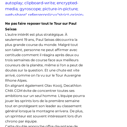
autoplay; clipboard-write; encrypted-
media; gyroscope; picture-in-picture; 
web-share" referrerpolicy="strict-origin-
when-cross-origin" allowfullscreen>
Ne pas faire reposer tout le Tour sur Paul 
</iframe>
Seixas
L'autre intérêt est plus stratégique. À 
seulement 19 ans, Paul Seixas découvrira la 
plus grande course du monde. Malgré tout 
son talent, personne ne peut affirmer avec 
certitude comment il réagira après deux ou 
trois semaines de course face aux meilleurs 
coureurs de la planète, même si l'on a peut de 
doutes sur la question. Et une chute est vite 
arrivé, comme on l'a vu sur le Tour Auvergne 
Rhone Alpes.
En alignant également Olav Kooij, Decathlon 
CMA CGM évite de concentrer toutes ses 
ambitions sur un seul homme. L'équipe pourra 
jouer les sprints lors de la première semaine 
tout en protégeant son leader au classement 
général lorsque la montagne arrivera. De plus, 
un sprinteur est souvent intéressant lors d'un 
chrono par équipe.
Cette double approche offre davantage de 