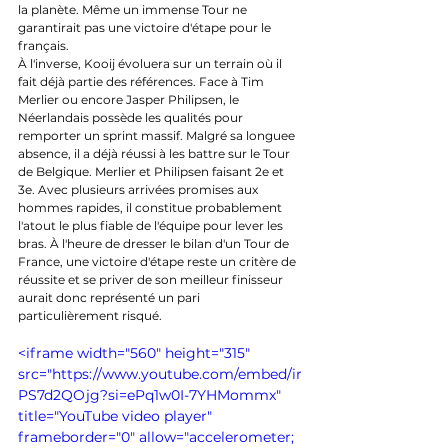
la planète. Même un immense Tour ne 
garantirait pas une victoire d'étape pour le 
français.
À l'inverse, Kooij évoluera sur un terrain où il 
fait déjà partie des références. Face à Tim 
Merlier ou encore Jasper Philipsen, le 
Néerlandais possède les qualités pour 
remporter un sprint massif. Malgré sa longuee 
absence, il a déjà réussi à les battre sur le Tour 
de Belgique. Merlier et Philipsen faisant 2e et 
3e. Avec plusieurs arrivées promises aux 
hommes rapides, il constitue probablement 
l'atout le plus fiable de l'équipe pour lever les 
bras. À l'heure de dresser le bilan d'un Tour de 
France, une victoire d'étape reste un critère de 
réussite et se priver de son meilleur finisseur 
aurait donc représenté un pari 
particulièrement risqué.
<iframe width="560" height="315" 
src="https://www.youtube.com/embed/ir
PS7d2QOjg?si=ePq1w0I-7YHMommx" 
title="YouTube video player" 
frameborder="0" allow="accelerometer; 