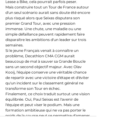
Lease a Bike, cela pourrait parfois peser.
Mais construire tout un Tour de France autour 
d'un seul scénario aurait sans doute été encore 
plus risqué alors que Seixas disputera son 
premier Grand Tour, avec une pression 
immense. Une chute, une maladie ou une 
simple défaillance peuvent rapidement faire 
disparaître les ambitions d'un leader sur trois 
semaines.
Si le jeune Français venait à connaître un 
problème, Decathlon CMA CGM aurait 
beaucoup de mal à sauver sa Grande Boucle 
sans un second objectif majeur. Avec Olav 
Kooij, l'équipe conserve une véritable chance 
de repartir avec une victoire d'étape et d'éviter 
qu'un incident sur le classement général ne 
transforme son Tour en échec.
Finalement, ce choix traduit surtout une vision 
équilibrée. Oui, Paul Seixas est l'avenir de 
l'équipe et peut viser le podium. Mais une 
formation ambitieuse qui ne va pas porter le 
poids de la course peut se permettre d'amener 
un sprinteur dans ses rangs, surtout lorsqu'il 
s'appelle Olav Kooij.
TDF