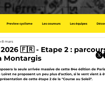
YCLISME
ANALYSES ET ENQUETES
ACTU CYCLISME
LE PELOTON
C
Preview cyclisme
Les coureurs
Les équipes
Décou
e
8 mars
ique
Les Tuto cyclisme
Nos séries - Top 10 21e siècle
No
2026 🇫🇷 - Etape 2 : parcours
 à Montargis
eurs équipes
Top 10 grimpeurs
Top 10 pavé
Top 10 sprin
sur 5.
osera la seule arrivée massive de cette 84e édition de Paris
oiret ne proposent un peu plus d'action, si le vent vient à êtr
a présentation de cette étape 2 de la "Course au Soleil".
a / Tour d'Espagne
Rétro
Quizz
EpopeeVF
Actu c