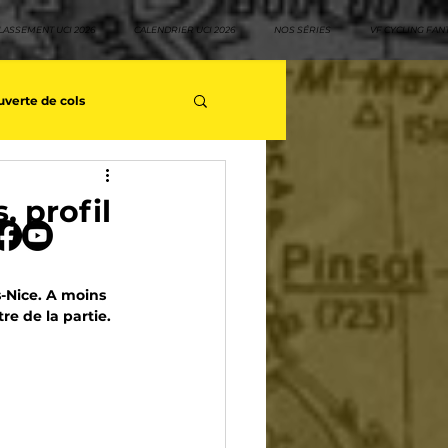
LASSEMENT UCI 2026
CALENDRIER UCI 2026
NOS SÉRIES
VF CYCLING FAN
verte de cols
s séries - Coureurs sans GT
, profil
teurs
Top 10 rouleurs
-Nice. A moins 
e de la partie. 
yclisme
Neo pro