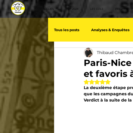
ACCUEIL
TDF 2026
LES COLS
PREVIEWS C
Tous les posts
Analyses & Enquêtes
Thibaud Chambr
Les voix du cyclisme
Géopolit
Paris-Nice 
et favoris
Nos séries - Baroudeurs
Meill
Noté NaN étoiles 
La deuxième étape prop
que les campagnes du L
Verdict à la suite de l
Giro d'Italia
TDF
La vuelt
Villes et itinéraire cyclos