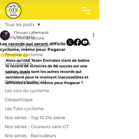
Post
Tous les posts
Titouan Lallemand
Tous les posts
4 min de lecture
Les records qui seront difficile à battre en
Analyses & Enquêtes
cyclisme, même pour Pogacar
Noté NaN étoiles sur 5.
Preview cyclisme
Alors qu'UAE Team Emirates vient de battre 
Les coureurs
le record de victoires de 86 succès sur une 
saison, quels sont les autres records qui 
Les équipes
semblent pour le moment inaccessibles et 
Découverte de cols
difficiles à battre, même pour Pogacar ?
Les voix du cyclisme
Géopolitique
Les Tuto cyclisme
Nos séries - Top 10 21e siècle
Nos séries - Coureurs sans GT
Nos séries - Baroudeurs