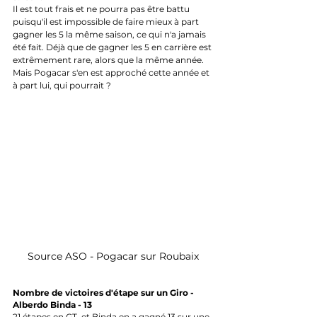
Il est tout frais et ne pourra pas être battu 
puisqu'il est impossible de faire mieux à part 
gagner les 5 la même saison, ce qui n'a jamais 
été fait. Déjà que de gagner les 5 en carrière est 
extrêmement rare, alors que la même année. 
Mais Pogacar s'en est approché cette année et 
à part lui, qui pourrait ? 
Source ASO - Pogacar sur Roubaix
Nombre de victoires d'étape sur un Giro - 
Alberdo Binda - 13
21 étapes en GT, et Binda en a gagné 13 sur une 