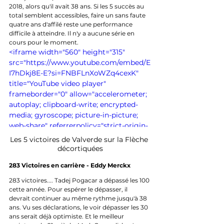
2018, alors qu'il avait 38 ans. Si les 5 succès au 
total semblent accessibles, faire un sans faute 
quatre ans d'affilé reste une performance 
difficile à atteindre. Il n'y a aucune série en 
cours pour le moment.
<iframe width="560" height="315" 
src="https://www.youtube.com/embed/E
I7hDkj8E-E?si=FNBFLnXoWZq4cexK" 
title="YouTube video player" 
frameborder="0" allow="accelerometer; 
autoplay; clipboard-write; encrypted-
media; gyroscope; picture-in-picture; 
web-share" referrerpolicy="strict-origin-
when-cross-origin" allowfullscreen>
Les 5 victoires de Valverde sur la Flèche 
</iframe>
décortiquées
283 Victoires en carrière - Eddy Merckx 
283 victoires.... Tadej Pogacar a dépassé les 100 
cette année. Pour espérer le dépasser, il 
devrait continuer au même rythme jusqu'à 38 
ans. Vu ses déclarations, le voir dépasser les 30 
ans serait déjà optimiste. Et le meilleur 