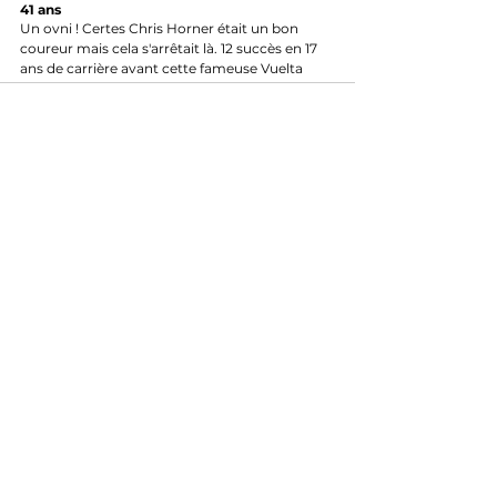
41 ans
Un ovni ! Certes Chris Horner était un bon 
coureur mais cela s'arrêtait là. 12 succès en 17 
ans de carrière avant cette fameuse Vuelta 
qu'il va remporter, à 41 ans, en plus de deux 
étapes. C'est sûrement la victoire la plus 
étonnante de l'histoire des GT. On n’en revient 
toujours pas et ce n'est certainement pas une 
bonne chose. Même Valverde ne s'en est pas 
approché et lui a performé toute sa vie. Horner 
lui, a eu son prime à 41 ans, le temps d'un 
mois... Un record imbattable pour une 
performance toujours inexpliqué. 
Voir tout
Posts récents