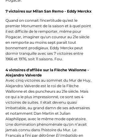
Pogacar.
7 victoires sur Milan San Remo - Eddy Merckx
Quand on connait l'incertitude qu'est le 
premier Monument de la saison et à quel point 
il est difficile de le remporter, même pour 
Pogacar, imaginer qu'un coureur au 21e siècle 
en remporte au moins sept parait tout 
bonnement prodigieux. Eddy Merckx peut 
dormir tranquille avec ses 7 victoires entre 
1966 et 1976, soit 11 saisons. Fou.
4 victoires d'affilée sur la Flèche Wallonne - 
Alejandro Valverde
Avec cinq victoires au sommet du Mur de Huy, 
Alejandro Valverde est le roi de la Flèche 
Wallonne et des puncheurs au 21e siècle. Mais 
ce qui a le plus impressionné, ce sont ses 4 
victoires de suites. Il était devenu quasi 
imbattable, au grand damn de ses adversaires 
et notamment Dan Martin et Julian 
Alaphilippe, avec le même mode opératoire. 
Une domination phénoménale qu'on n’avait 
jamais connu dans l'histoire du Mur. Le 
Français a fini par détrôner 
El Imbatido
 en 