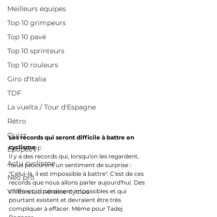
Meilleurs équipes
Top 10 grimpeurs
Top 10 pavé
Top 10 sprinteurs
Top 10 rouleurs
Giro d'Italia
TDF
La vuelta / Tour d'Espagne
Rétro
Quizz
Les records qui seront difficile à battre en 
cyclisme
EpopeeVF
Il y a des records qui, lorsqu'on les regardent, 
Actu cyclisme
nous procurent un sentiment de surprise : 
"Celui-là, il est impossible à battre". C'est de ces 
Neo pro
records que nous allons parler aujourd'hui. Des 
Villes et itinéraire cyclos
chiffres qui paraissent impossibles et qui 
pourtant existent et devraient être très 
compliquer à effacer. Même pour Tadej 