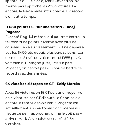
sprinteur du 21e siècle, Mark Cavendish, n'a 
même pas approché les 200 victoires. Là 
encore, le Belge reste intouchable. Un record 
d'un autre temps.
11 680 points UCI sur une saison - Tadej 
Pogacar
Excepté Pogi lui même, qui pourrait battre un 
tel record de points ? Même avec plus de 
courses. Le 2e au classement UCI ne dépasse 
pas les 6400 pts depuis plusieurs saisons. L'an 
dernier, le Slovène avait marqué 11655 pts. On 
voit bien qu'il stagne [rires]. Mais à part 
Pogacar, on ne voit pas qui pourra battre ce 
record avec des années.
64 victoires d'étapes en GT - Eddy Merckx
Avec 64 victoires en 16 GT soit une moyenne 
de 4 victoires par GT disputé, le Cannibale a 
encore le temps de voir venir. Pogacar est 
actuellement à 25 victoires donc même si il 
risque de s'en rapprocher, on ne le voit pas y 
arriver. Mark Cavendish s'est arrêté à 54 
victoires.