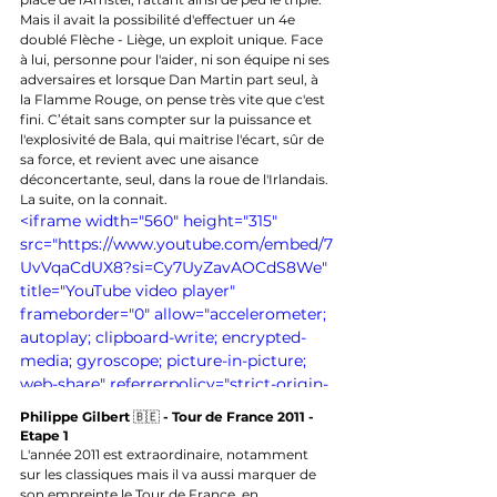
Mais il avait la possibilité d'effectuer un 4e 
doublé Flèche - Liège, un exploit unique. Face 
à lui, personne pour l'aider, ni son équipe ni ses 
adversaires et lorsque Dan Martin part seul, à 
la Flamme Rouge, on pense très vite que c'est 
fini. C’était sans compter sur la puissance et 
l'explosivité de Bala, qui maitrise l'écart, sûr de 
sa force, et revient avec une aisance 
déconcertante, seul, dans la roue de l'Irlandais. 
La suite, on la connait.
<iframe width="560" height="315" 
src="https://www.youtube.com/embed/7
UvVqaCdUX8?si=Cy7UyZavAOCdS8We" 
title="YouTube video player" 
frameborder="0" allow="accelerometer; 
autoplay; clipboard-write; encrypted-
media; gyroscope; picture-in-picture; 
web-share" referrerpolicy="strict-origin-
when-cross-origin" allowfullscreen>
Philippe Gilbert 
🇧🇪 
- Tour de France 2011 - 
</iframe>
Etape 1
L'année 2011 est extraordinaire, notamment 
sur les classiques mais il va aussi marquer de 
son empreinte le Tour de France, en 