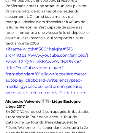
car Vinokourov s'envole vers la victoire à 
Ponferrada après une attaque un peu plus tôt. 
Valverde, vêtu de son maillot de leader du 
classement UCI (un si beau maillot qui 
manque), décide alors d'accélérer à 400m de 
la ligne. Personne n'est capable de suivre sa 
roue. Il remonte à une vitesse folle et dépose le 
coureur kazakhstanais, qui remportera plus 
tard la Vuelta 2006.
<iframe width="560" height="315" 
src="https://www.youtube.com/embed/t
FZvzLlL2tQ?si=vSKAwwYvJBzPNkas" 
title="YouTube video player" 
frameborder="0" allow="accelerometer; 
autoplay; clipboard-write; encrypted-
media; gyroscope; picture-in-picture; 
web-share" referrerpolicy="strict-origin-
when-cross-origin" allowfullscreen>
Alejandro Valverde 
🇪🇸
 - Liège Bastogne 
</iframe>
Liège 2017
En 2017, Valverde est à son apogée. Imbattable, 
il remporte le Tour de Valence, le Tour de 
Catalogne, Le Tour du Pays-Basque et la 
Flèche Wallonne. Il a cependant échoué à la 2e 
place de l'Amstel, rattant ainsi de peu le triplé. 