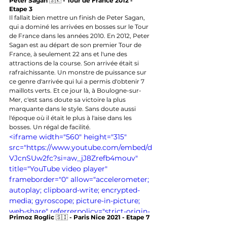
Peter Sagan 
🇸🇰
 - Tour de France 2012 - 
Etape 3
Il fallait bien mettre un finish de Peter Sagan, 
qui a dominé les arrivées en bosses sur le Tour 
de France dans les années 2010. En 2012, Peter 
Sagan est au départ de son premier Tour de 
France, à seulement 22 ans et l'une des 
attractions de la course. Son arrivée était si 
rafraichissante. Un monstre de puissance sur 
ce genre d'arrivée qui lui a permis d'obtenir 7 
maillots verts. Et ce jour là, à Boulogne-sur-
Mer, c'est sans doute sa victoire la plus 
marquante dans le style. Sans doute aussi 
l'époque où il était le plus à l'aise dans les 
bosses. Un régal de facilité.
<iframe width="560" height="315" 
src="https://www.youtube.com/embed/d
VJcnSUw2fc?si=aw_jJ8Zrefb4mouv" 
title="YouTube video player" 
frameborder="0" allow="accelerometer; 
autoplay; clipboard-write; encrypted-
media; gyroscope; picture-in-picture; 
web-share" referrerpolicy="strict-origin-
Primoz Roglic 
🇸🇮 
- Paris Nice 2021 - Etape 7
when-cross-origin" allowfullscreen>