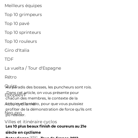
Meilleurs équipes
Top 10 grimpeurs
Top 10 pavé
Top 10 sprinteurs
Top 10 rouleurs
Giro d'Italia
TDF
La vuelta / Tour d'Espagne
Rétro
Quizz
Au paradis des bosses, les puncheurs sont rois. 
 Dans cet article, on vous présente pour 
EpopeeVF
chacun des membres, le contexte de la 
Actu cyclisme
victoire et la vidéo, pour que vous puissiez 
profiter de la démonstration de force qu'ils ont 
Neo pro
pu réaliser.
Villes et itinéraire cyclos
Les 10 plus beaux finish de coureurs au 21e 
siècle en cyclisme