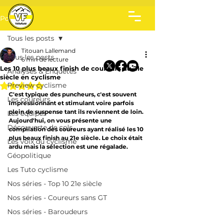
Post
Tous les posts
Titouan Lallemand
Tous les posts
6 min de lecture
Les 10 plus beaux finish de coureurs au 21e
Analyses & Enquêtes
siècle en cyclisme
Noté NaN étoiles sur 5.
Preview cyclisme
C'est typique des puncheurs, c'est souvent 
Les coureurs
impressionnant et stimulant voire parfois 
plein de suspense tant ils reviennent de loin. 
Les équipes
Aujourd'hui, on vous présente une 
Découverte de cols
compilation des coureurs ayant réalisé les 10 
plus beaux finish au 21e siècle. Le choix était 
Les voix du cyclisme
ardu mais la sélection est une régalade.
Géopolitique
Les Tuto cyclisme
Nos séries - Top 10 21e siècle
Nos séries - Coureurs sans GT
Nos séries - Baroudeurs