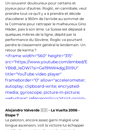
</iframe>
Un souvenir douloureux pour certains et 
joyeux pour d'autres. Roglic, en cannibale, veut 
prendre tout ce qu'il y a à prendre et décide 
d'accélerer à 950m de l'arrivée au sommet de 
la Colmiane pour rattraper le malheureux Gino 
Mäder, paix à son âme. Le Suisse est dépassé à 
quelques mètres de la ligne, dépité par la 
performance du Slovène. Roglic va pourtant 
perdre le classement général le lendemain. Un 
retour de karma ?
<iframe width="560" height="315" 
src="https://www.youtube.com/embed/E
YBb8_leDWI?si=Ge19NW4dgj3lli9U" 
title="YouTube video player" 
frameborder="0" allow="accelerometer; 
autoplay; clipboard-write; encrypted-
media; gyroscope; picture-in-picture; 
web-share" referrerpolicy="strict-origin-
when-cross-origin" allowfullscreen>
</iframe>
Alejandro Valverde 
🇪🇸
 - La Vuelta 2006 - 
Etape 7
Le peloton, encore assez garni malgré une 
longue ascension, voit la victoire lui échapper 