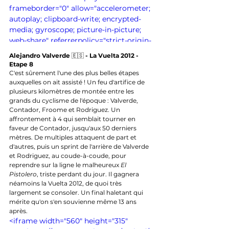
frameborder="0" allow="accelerometer; 
autoplay; clipboard-write; encrypted-
media; gyroscope; picture-in-picture; 
web-share" referrerpolicy="strict-origin-
when-cross-origin" allowfullscreen>
Alejandro Valverde 
🇪🇸 
- La Vuelta 2012 - 
</iframe>
Etape 8
C'est sûrement l'une des plus belles étapes 
auxquelles on ait assisté ! Un feu d'artifice de 
plusieurs kilomètres de montée entre les 
grands du cyclisme de l'époque : Valverde, 
Contador, Froome et Rodriguez. Un 
affrontement à 4 qui semblait tourner en 
faveur de Contador, jusqu'aux 50 derniers 
mètres. De multiples attaquent de part et 
d'autres, puis un sprint de l'arrière de Valverde 
et Rodriguez, au coude-à-coude, pour 
reprendre sur la ligne le malheureux 
El 
Pistolero
, triste perdant du jour. Il gagnera 
néamoins la Vuelta 2012, de quoi très 
largement se consoler. Un final haletant qui 
mérite qu'on s'en souvienne même 13 ans 
après.
<iframe width="560" height="315" 