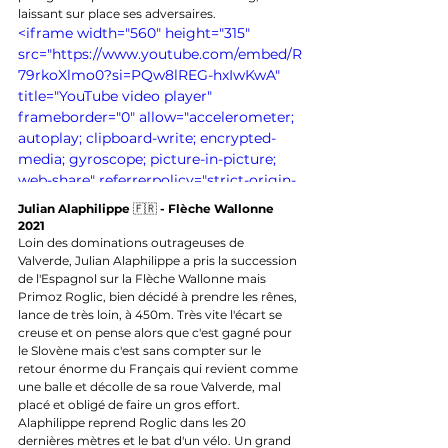
laissant sur place ses adversaires.
<iframe width="560" height="315" 
src="https://www.youtube.com/embed/R
79rkoXlmo0?si=PQw8lREG-hxIwKwA" 
title="YouTube video player" 
frameborder="0" allow="accelerometer; 
autoplay; clipboard-write; encrypted-
media; gyroscope; picture-in-picture; 
web-share" referrerpolicy="strict-origin-
when-cross-origin" allowfullscreen>
Julian Alaphilippe 
🇫🇷 
- Flèche Wallonne 
</iframe>
2021
Loin des dominations outrageuses de 
Valverde, Julian Alaphilippe a pris la succession 
de l'Espagnol sur la Flèche Wallonne mais 
Primoz Roglic, bien décidé à prendre les rênes, 
lance de très loin, à 450m. Très vite l'écart se 
creuse et on pense alors que c'est gagné pour 
le Slovène mais c'est sans compter sur le 
retour énorme du Français qui revient comme 
une balle et décolle de sa roue Valverde, mal 
placé et obligé de faire un gros effort. 
Alaphilippe reprend Roglic dans les 20 
dernières mètres et le bat d'un vélo. Un grand 