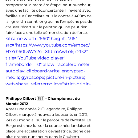
remportant la première étape, pour puncheur, 
avec une facilité déconcertante. Il revient avec 
facilité sur Cancellara puis le contre à 400m de 
la ligne. Un sprint long qui ne l'empêche pas de 
creuser l'écart sur le peloton qui ne peut rien 
faire face à une telle démonstration de force. 
<iframe width="560" height="315" 
src="https://www.youtube.com/embed/
H7Yrh60L3WY?si=X1RrmAwLokjn2fk2" 
title="YouTube video player" 
frameborder="0" allow="accelerometer; 
autoplay; clipboard-write; encrypted-
media; gyroscope; picture-in-picture; 
web-share" referrerpolicy="strict-origin-
when-cross-origin" allowfullscreen>
</iframe>
Philippe Gilbert 
🇧🇪 
- Championnat du 
Monde 2012
Après une année 2011 légendaire, Philippe 
Gilbert marque à nouveau les esprits en 2012, 
lors du mondial, sur le parcours de l'Amstel. Le 
Belge est chez lui sur la course néerlandaise et 
place une accélération dévastatrice, digne des 
plus grands puncheurs dans le Cauberg, 