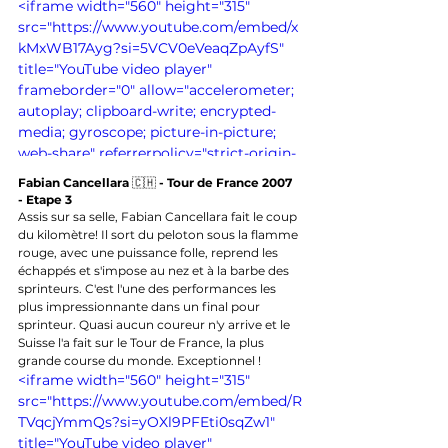
<iframe width="560" height="315" 
src="https://www.youtube.com/embed/x
kMxWB17Ayg?si=5VCV0eVeaqZpAyfS" 
title="YouTube video player" 
frameborder="0" allow="accelerometer; 
autoplay; clipboard-write; encrypted-
media; gyroscope; picture-in-picture; 
web-share" referrerpolicy="strict-origin-
when-cross-origin" allowfullscreen>
Fabian Cancellara 
🇨🇭
 - Tour de France 2007 
</iframe>
- Etape 3
Assis sur sa selle, Fabian Cancellara fait le coup 
du kilomètre! Il sort du peloton sous la flamme 
rouge, avec une puissance folle, reprend les 
échappés et s'impose au nez et à la barbe des 
sprinteurs. C'est l'une des performances les 
plus impressionnante dans un final pour 
sprinteur. Quasi aucun coureur n'y arrive et le 
Suisse l'a fait sur le Tour de France, la plus 
grande course du monde. Exceptionnel !
<iframe width="560" height="315" 
src="https://www.youtube.com/embed/R
TVqcjYmmQs?si=yOXl9PFEti0sqZw1" 
title="YouTube video player" 