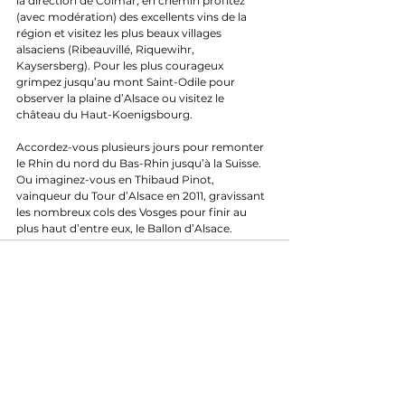
la direction de Colmar, en chemin profitez 
(avec modération) des excellents vins de la 
région et visitez les plus beaux villages 
alsaciens (Ribeauvillé, Riquewihr, 
Kaysersberg). Pour les plus courageux 
grimpez jusqu’au mont Saint-Odile pour 
observer la plaine d’Alsace ou visitez le 
château du Haut-Koenigsbourg. 
Accordez-vous plusieurs jours pour remonter 
le Rhin du nord du Bas-Rhin jusqu’à la Suisse. 
Ou imaginez-vous en Thibaud Pinot, 
vainqueur du Tour d’Alsace en 2011, gravissant 
les nombreux cols des Vosges pour finir au 
plus haut d’entre eux, le Ballon d’Alsace. 
Enfourchez vos vélos et amusez-vous, Ìhr sìnn 
ìm s’Elsàss !
		Ecrit par Arthur Lindon, 
Journaliste