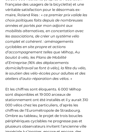
française des usagers de la bicyclette) et une 
véritable satisfaction pour le désormais ex-
maire, Roland Ries : « 
ce premier prix valide les 
choix politiques faits depuis de nombreuses 
années et portés par mon adjoint aux 
mobilités alternatives, en concertation avec 
les associations, de créer un système vélo 
complet et cohérent : aménagements 
cyclables en site propre et actions 
d’accompagnement telles que Vélhop, Au 
boulot à vélo, les Plans de Mobilité 
d’Entreprise (16% des déplacements 
domicile/travail se font à vélo), la fête du vélo, 
le soutien des vélo-écoles pour adultes et des 
ateliers d’auto-réparation des vélos
. »
Et les chiffres sont éloquents. 6 000 Vélhop 
sont disponibles et 19 000 arceaux de 
stationnement ont été installés et il y aurait 310 
000 vélos chez les particuliers, d’après les 
chiffres de l’Eurométropole de Strasbourg. 
Ombre au tableau, le projet de trois boucles 
périphériques cyclables ne progresse pas et 
plusieurs observateurs invitent l’ancienne ville 
impériale à s’inspirer, encore et encore, des 