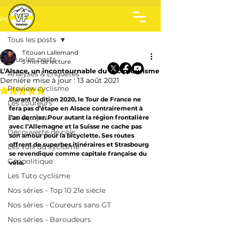
Post
Tous les posts
Titouan Lallemand
Tous les posts
3 min de lecture
L’Alsace, un incontournable du cyclotourisme
Analyses & Enquêtes
Dernière mise à jour :
13 août 2021
Preview cyclisme
Noté NaN étoiles sur 5.
Durant l’édition 2020, le Tour de France ne 
Les coureurs
fera pas d’étape en Alsace contrairement à 
Les équipes
l’an dernier. Pour autant la région frontalière 
avec l’Allemagne et la Suisse ne cache pas 
Découverte de cols
son amour pour la bicyclette. Ses routes 
offrent de superbes itinéraires et Strasbourg 
Les voix du cyclisme
se revendique comme capitale française du 
Géopolitique
vélo.
Les Tuto cyclisme
Nos séries - Top 10 21e siècle
Nos séries - Coureurs sans GT
Nos séries - Baroudeurs