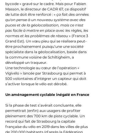
bycode » gravé sur le cadre. Mais pour Fabien 
Masson, le directeur de CADR 67, ce dispositif 
de lutte doit être renforcé : « 
ça fait des années 
qu'on pense à un nouveau système avec des 
puces et de la géolocalisation, mais ce n'est 
pas facile à mettre en place avec les règles, les 
normes et les problèmes de réseau
 » (France 3 
Grand Est). Un vœu pieu qui se réalisera peut-
être prochainement puisqu’une une société 
spécialiste dans la géolocalisation, basée dans 
la commune voisine de Schiltigheim, a 
développé un traqueur.
Une technologie au cœur de l’opération « 
Vigivélo » lancée par Strasbourg qui permet à 
500 volontaires d’intégrer un capteur qui doit 
s’activer lorsque le vélo est dérobé. 
Un aménagement cyclable inégalé en France
Si la phase de test s’avérait concluante, elle 
permettrait (enfin) aux usagers de profiter 
pleinement des 700 km de piste cyclable. Un 
record qui fait de Strasbourg la capitale 
française du vélo en 2019 dans les villes de plus 
de 200 000 habitants (d’après la Fédération 