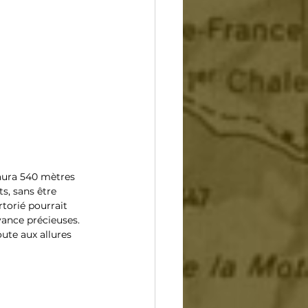
 aura 540 mètres 
s, sans être 
torié pourrait 
ance précieuses. 
oute aux allures 