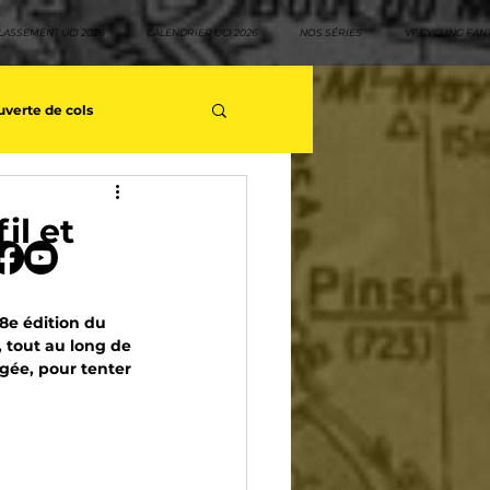
LASSEMENT UCI 2026
CALENDRIER UCI 2026
NOS SÉRIES
VF CYCLING FAN
verte de cols
s séries - Coureurs sans GT
il et
teurs
Top 10 rouleurs
8e édition du 
, tout au long de 
rgée, pour tenter 
yclisme
Neo pro