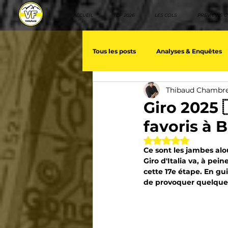
ACCUEIL
TDF 2026
LES COLS
PREVIEWS C
Tous les posts
Analyses & Enquêtes
Thibaud Chambr
Les voix du cyclisme
Géopolit
Giro 2025 
favoris à 
Nos séries - Baroudeurs
Meill
Noté NaN étoiles 
Ce sont les jambes alo
Giro d'Italia va, à pei
cette 17e étape. En gui
Giro d'Italia
TDF
La vuelt
de provoquer quelques
Villes et itinéraire cyclos