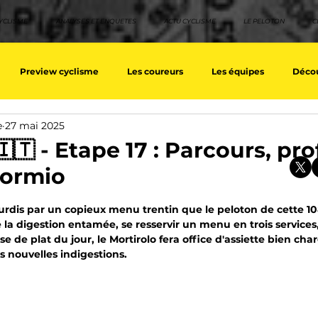
YCLISME
ANALYSES ET ENQUETES
ACTU CYCLISME
LE PELOTON
C
Preview cyclisme
Les coureurs
Les équipes
Décou
e
27 mai 2025
ique
Les Tuto cyclisme
Nos séries - Top 10 21e siècle
No
🇹 - Etape 17 : Parcours, prof
Bormio
eurs équipes
Top 10 grimpeurs
Top 10 pavé
Top 10 sprin
sur 5.
urdis par un copieux menu trentin que le peloton de cette 10
ne la digestion entamée, se resservir un menu en trois services
se de plat du jour, le Mortirolo fera office d'assiette bien cha
a / Tour d'Espagne
Rétro
Quizz
EpopeeVF
Actu c
 nouvelles indigestions. 