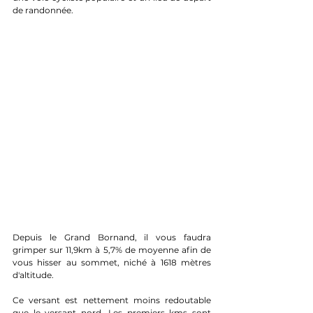
de randonnée.
Depuis le Grand Bornand, il vous faudra 
grimper sur 11,9km à 5,7% de moyenne afin de 
vous hisser au sommet, niché à 1618 mètres 
d'altitude.
Ce versant est nettement moins redoutable 
que le versant nord. Les premiers kms sont 