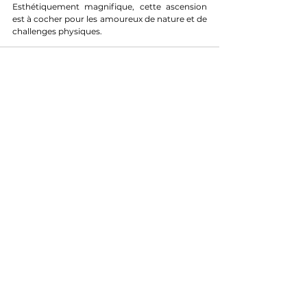
Esthétiquement magnifique, cette ascension 
est à cocher pour les amoureux de nature et de 
challenges physiques.
Découverte de cols
Voir tout
Posts récents