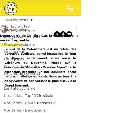
Post
Tous les posts
Laurent Tire
Tous les posts
2 min de lecture
Découverte de Col 1ère Cat: la Colombière, le
Analyses & Enquêtes
versant agréable
Noté NaN étoiles sur 5.
Preview cyclisme
Le col de la Colombière est un fidèle des 
Les coureurs
épreuves cyclistes, parmi lesquelles le Tour 
de France, évidemment, mais aussi le 
Les équipes
Critérium du Dauphiné. Placée sur la 
Découverte de cols
prestigieuse "Route des Grandes Alpes", cette 
ascension présente un bel équilibre entre 
Les voix du cyclisme
nature, challenge et plaisir. Nous partons à la 
Géopolitique
découverte de son versant le plus aisé, via le 
Grand Bornand.
Les Tuto cyclisme
Nos séries - Top 10 21e siècle
Nos séries - Coureurs sans GT
Nos séries - Baroudeurs