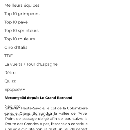
Meilleurs équipes
Top 10 grimpeurs
Top 10 pavé
Top 10 sprinteurs
Top 10 rouleurs
Giro d'Italia
TDF
La vuelta / Tour d'Espagne
Rétro
Quizz
EpopeeVF
Actu cyclisme
Versant sud depuis Le Grand Bornand
Neo pro
Situé en Haute-Savoie, le col de la Colombière 
relie le Grand Bornand à la vallée de l'Arve. 
Villes et itinéraire cyclos
Point de passage obligé afin de poursuivre la 
Route des Grandes Alpes, l'ascension constitue 
une voie cycliste populaire et un lieu de départ 