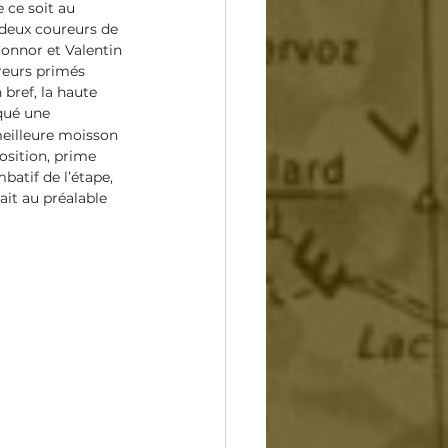
 ce soit au 
 deux coureurs de 
Connor et Valentin 
reurs primés 
bref, la haute 
qué une 
meilleure moisson 
osition, prime 
atif de l’étape, 
it au préalable 