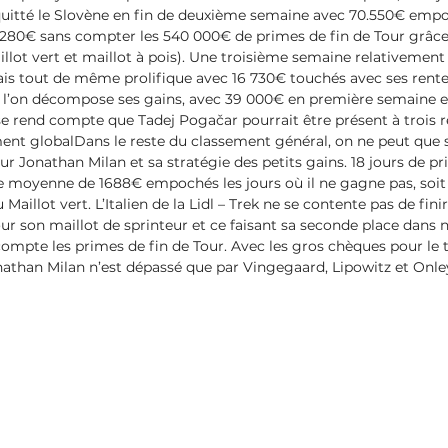
uitté le Slovène en fin de deuxième semaine avec 70.550€ empoch
 280€ sans compter les 540 000€ de primes de fin de Tour grâce
illot vert et maillot à pois). Une troisième semaine relativemen
ais tout de même prolifique avec 16 730€ touchés avec ses rentes
i l’on décompose ses gains, avec 39 000€ en première semaine e
 rend compte que Tadej Pogačar pourrait être présent à trois re
ent globalDans le reste du classement général, on ne peut que s
 Jonathan Milan et sa stratégie des petits gains. 18 jours de pri
ne moyenne de 1688€ empochés les jours où il ne gagne pas, soit
Maillot vert. L’Italien de la Lidl – Trek ne se contente pas de fini
ur son maillot de sprinteur et ce faisant sa seconde place dans 
compte les primes de fin de Tour. Avec les gros chèques pour le 
athan Milan n’est dépassé que par Vingegaard, Lipowitz et Onle