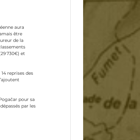
néenne aura 
amais être 
ureur de la 
 classements 
(29 730€) et 
 14 reprises des 
’ajoutent 
 Pogačar pour sa 
dépassés par les 