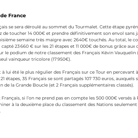
 de France
nçais se sera déroulé au sommet du Tourmalet. Cette étape pyré
 de toucher 14 000€ et prendre définitivement son envol sans j
oisième semaine très maigre avec 2640€ touchés. Au total, le co
 capté 23 660 € sur les 21 étapes et 11 000€ de bonus grâce aux
 sur le podium de notre classement des Français Kévin Vauquelin 
seul vainqueur tricolore (17 950€). 
à lui été le plus régulier des Français sur ce Tour en percevant à
s 21 étapes, 35 Français se sont partagés 107 730 euros, auxquels s
in de la Grande Boucle (et 2 Français supplémentaires classés).
 Français, si l’on ne prend pas en compte les 500 000€ versés à
rminer à la deuxième place du classement des Nations seulement 
.