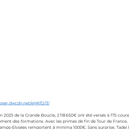
pper.dwcdn.net/eHKfD/3/
ion 2025 de la Grande Boucle, 2 118 650€ ont été versés à 175 cour
ement des formations. Avec les primes de fin de Tour de France, l
hamps-Elysées remportent à minima 1000€.
Sans surprise, Tadej