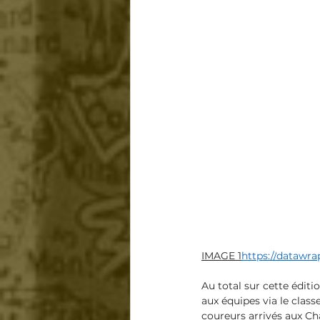
IMAGE 1
https://
datawra
Au
 total sur cette édit
aux équipes via le class
coureurs arrivés aux C