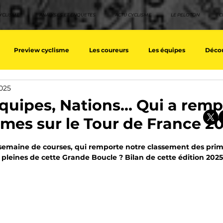
YCLISME
ANALYSES ET ENQUETES
ACTU CYCLISME
LE PELOTON
C
Preview cyclisme
Les coureurs
Les équipes
Décou
2025
ique
Les Tuto cyclisme
Nos séries - Top 10 21e siècle
No
quipes, Nations… Qui a remp
imes sur le Tour de France 2
eurs équipes
Top 10 grimpeurs
Top 10 pavé
Top 10 sprin
sur 5.
 semaine de courses, qui remporte notre classement des prim
 pleines de cette Grande Boucle ? Bilan de cette édition 2025
a / Tour d'Espagne
Rétro
Quizz
EpopeeVF
Actu c