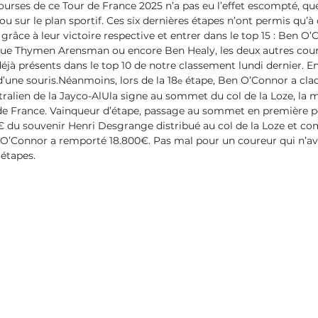
urses de ce Tour de France 2025 n’a pas eu l’effet escompté, que
u sur le plan sportif. Ces six dernières étapes n’ont permis qu’à
râce à leur victoire respective et entrer dans le top 15 : Ben O’
 que Thymen Arensman ou encore Ben Healy, les deux autres cou
éjà présents dans le top 10 de notre classement lundi dernier. En 
une souris.Néanmoins, lors de la 18
 étape, Ben O’Connor a cla
e
ralien de la Jayco-AlUla signe au sommet du col de la Loze, la 
 de France. Vainqueur d’étape, passage au sommet en première p
 du souvenir Henri Desgrange distribué au col de la Loze et comb
O’Connor a remporté 18.800€. Pas mal pour un coureur qui n’ava
étapes.