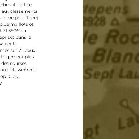
és, il finit ce 
 aux classements 
t calme pour Tadej 
 de maillots et 
t 31 550€ en 
prises dans le 
aluer la 
mes sur 21, deux 
 largement plus 
r des courses 
notre classement, 
top 10 du 
y.