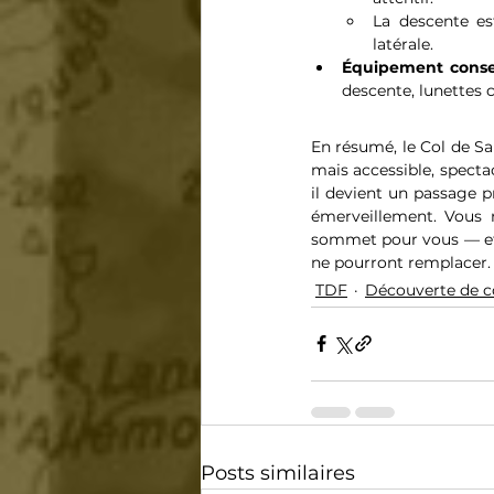
La descente est
latérale.
Équipement consei
descente, lunettes c
En résumé, le Col de Sar
mais accessible, specta
il devient un passage p
émerveillement. Vous n
sommet pour vous — et v
ne pourront remplacer.
TDF
Découverte de c
Posts similaires