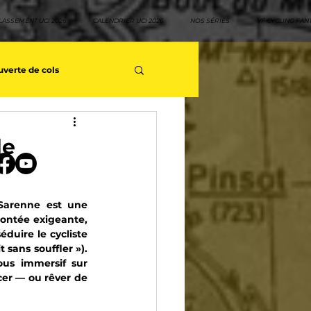
LASSEMENT UCI 2026
CALENDRIER UCI 2026
NOS SÉRIES
VF CYCLING FAN
verte de cols
s séries - Coureurs sans GT
de
teurs
Top 10 rouleurs
Sarenne est une 
ntée exigeante, 
duire le cycliste 
yclisme
Neo pro
 sans souffler »). 
us immersif sur 
cer — ou rêver de 