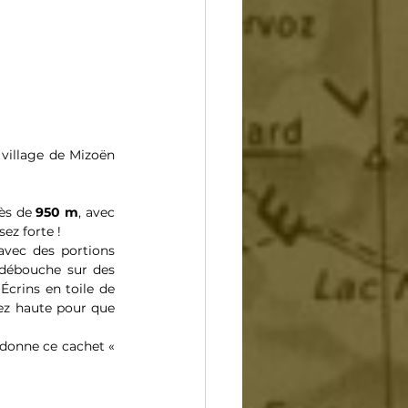
village de Mizoën 
ès de 
950 m
, avec 
ez forte ! 
avec des portions 
 débouche sur des 
crins en toile de 
ez haute pour que 
 donne ce cachet « 