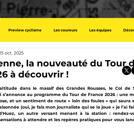
YCLISME
ANALYSES ET ENQUETES
ACTU CYCLISME
LE PELOTON
C
Preview cyclisme
Les coureurs
Les équipes
Décou
25 oct. 2025
ique
Les Tuto cyclisme
Nos séries - Top 10 21e siècle
No
enne, la nouveauté du Tour 
6 à découvrir !
eurs équipes
Top 10 grimpeurs
Top 10 pavé
Top 10 sprin
sur 5.
ltitude dans le massif des Grandes Rousses, le Col de 
ui s’annonce au programme du Tour de France 2026 : une mo
se, et un sentiment de route « loin des foules » qui saura sé
a / Tour d'Espagne
Rétro
Quizz
EpopeeVF
Actu c
onnée (oui, je fais mon journaliste qui se la joue « je l’ai fait
'Huez, un autre versant menant à la station : rendez-vo
es sensations à attendre et les repères pratiques pour vous lan