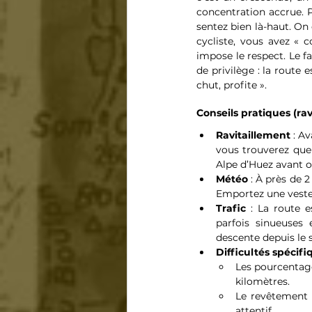
concentration accrue. P
sentez bien là-haut. On d
cycliste, vous avez «
impose le respect. Le f
de privilège : la route 
chut, profite ». 
Conseils pratiques (rav
Ravitaillement
 : A
vous trouverez quel
Alpe d’Huez avant o
Météo
 : À près de 
Emportez une veste l
Trafic
 : La route e
parfois sinueuses 
descente depuis le 
Difficultés spécifi
Les pourcentage
kilomètres.
Le revêtement p
attentif.