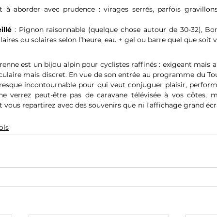
 à aborder avec prudence : virages serrés, parfois gravillons
llé
 : Pignon raisonnable (quelque chose autour de 30-32), Bon
laires ou solaires selon l’heure, eau + gel ou barre quel que soit 
enne est un bijou alpin pour cyclistes raffinés : exigeant mais 
culaire mais discret. En vue de son entrée au programme du Tou
resque incontournable pour qui veut conjuguer plaisir, perform
e verrez peut-être pas de caravane télévisée à vos côtes, ma
ous repartirez avec des souvenirs que ni l’affichage grand écra
ols