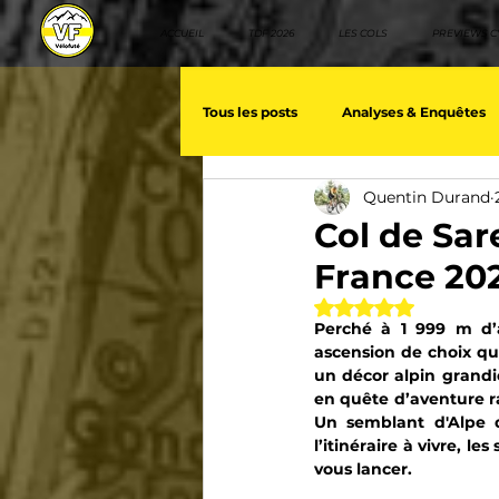
ACCUEIL
TDF 2026
LES COLS
PREVIEWS C
Tous les posts
Analyses & Enquêtes
Quentin Durand
Les voix du cyclisme
Géopolit
Col de Sar
France 202
Nos séries - Baroudeurs
Meill
Noté NaN étoiles 
Perché à 1 999 m d’a
ascension de choix q
un décor alpin grandio
Giro d'Italia
TDF
La vuelt
en quête d’aventure rais
Un semblant d'Alpe d
l’itinéraire à vivre, l
vous lancer.
Villes et itinéraire cyclos