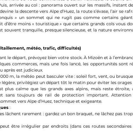
uis, arrivée au col : panorama ouvert sur les massifs, instant d
evine la descente vers Alpe d’Huez, la route s’évase, l’air se rafr
 conquis » un sommet qui ne rugit pas comme certains géants 
ait d’être moins « touristique » que certains grands cols vous d
est souvent tranquille, presque silencieuse, et la nature environn
itaillement, météo, trafic, difficultés)
vant le départ, prévoyez bien votre stock. À Mizoën et à l’embra
ques commerces, mais une fois lancé, les opportunités sont réd
u après est judicieux.
2 000 m, la météo peut basculer vite : soleil fort, vent, ou brusque
égère, privilégiez un départ tôt le matin pour éviter les orages
st plus calme que les grands axes alpins, mais reste étroite, 
et sans toujours de rail de protection important. Attentio
sommet vers Alpe d’Huez, technique et exigeante. 
ques
 :
s lâchent rarement : gardez un bon braquet, ne lâchez pas trop 
eut être irrégulier par endroits (dans ces routes secondaires d’