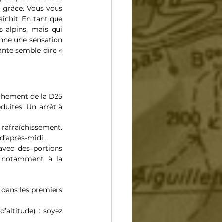
e grâce. Vous vous 
aîchit. En tant que 
alpins, mais qui 
onne une sensation 
ante semble dire « 
nchement de la D25 
uites. Un arrêt à 
 rafraîchissement. 
 d’après-midi.
avec des portions 
n notamment à la 
dans les premiers 
altitude) : soyez 