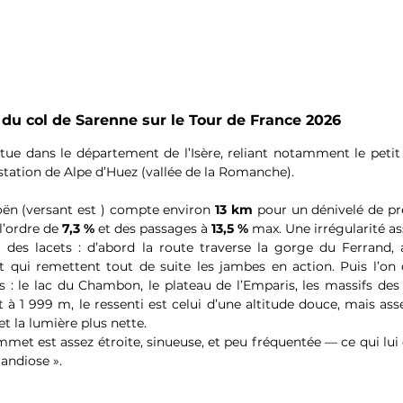
 du col de Sarenne sur le Tour de France 2026
tue dans le département de l’Isère, reliant notamment le petit 
 station de Alpe d’Huez (vallée de la Romanche). 
oën (versant est ) compte environ 
13 km
 pour un dénivelé de pr
’ordre de 
7,3 %
 et des passages à 
13,5 %
 max. Une irrégularité ass
 des lacets : d’abord la route traverse la gorge du Ferrand, 
rt qui remettent tout de suite les jambes en action. Puis l’on
: le lac du Chambon, le plateau de l’Emparis, les massifs des É
à 1 999 m, le ressenti est celui d’une altitude douce, mais ass
 et la lumière plus nette. 
mmet est assez étroite, sinueuse, et peu fréquentée — ce qui lui
andiose ». 