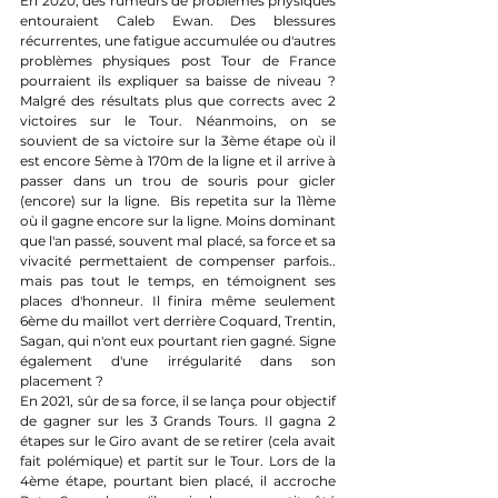
En 2020, des rumeurs de problèmes physiques 
entouraient Caleb Ewan. Des blessures 
récurrentes, une fatigue accumulée ou d'autres 
problèmes physiques post Tour de France 
pourraient ils expliquer sa baisse de niveau ? 
Malgré des résultats plus que corrects avec 2 
victoires sur le Tour. Néanmoins, on se 
souvient de sa victoire sur la 3ème étape où il 
est encore 5ème à 170m de la ligne et il arrive à 
passer dans un trou de souris pour gicler 
(encore) sur la ligne.  Bis repetita sur la 11ème 
où il gagne encore sur la ligne. Moins dominant 
que l'an passé, souvent mal placé, sa force et sa 
vivacité permettaient de compenser parfois.. 
mais pas tout le temps, en témoignent ses 
places d'honneur. Il finira même seulement 
6ème du maillot vert derrière Coquard, Trentin, 
Sagan, qui n'ont eux pourtant rien gagné. Signe 
également d'une irrégularité dans son 
placement ?
En 2021, sûr de sa force, il se lança pour objectif 
de gagner sur les 3 Grands Tours. Il gagna 2 
étapes sur le Giro avant de se retirer (cela avait 
fait polémique) et partit sur le Tour. Lors de la 
4ème étape, pourtant bien placé, il accroche 