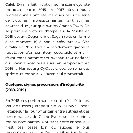
Caleb Ewan a fait irruption sur la scène cycliste 
mondiale entre 2015 et 2017. Ses débuts 
professionnels ont été marqués par une série 
de victoires impressionnantes, tant sur les 
courses d'un jour que sur les Grands Tours. De 
sa première victoire d'étape sur la Vuelta en 
2015 devant Degenlolb et Sagan (très en forme 
à ce moment-là) à son succès lors du Giro 
d'Italia en 2017, Ewan a rapidement gagné la 
réputation d'un sprinteur redoutable et malin, 
s'exprimant notamment sur son tour national 
du Down Under mais aussi en remportant en 
2016 la Hambourg CyClassic, course reine des 
sprinteurs mondiaux. L'avenir lui promettait.
Quelques signes précurseurs d'irrégularité 
(2018-2019)
En 2018, ses performances sont très aléatoires. 
Peu de succès (1 étape sur le Tour Down Under, 
1 étape sur le Tour of Britain entre autres) et des 
performances de Caleb Ewan sur les sprints 
moins dominantes. Pourtant cette année-là, il 
n'est pas passé loin du succès le plus 
prestigieux de sa carrière sur Milan San Remo 