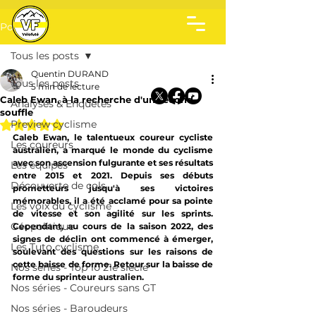
Post
Tous les posts
Quentin DURAND
Tous les posts
5 min de lecture
Caleb Ewan, à la recherche d'un second
Analyses & Enquêtes
souffle
Noté NaN étoiles sur 5.
Preview cyclisme
Caleb Ewan, le talentueux coureur cycliste 
Les coureurs
australien, a marqué le monde du cyclisme 
avec son ascension fulgurante et ses résultats 
Les équipes
entre 2015 et 2021. Depuis ses débuts 
Découverte de cols
prometteurs jusqu'à ses victoires 
mémorables, il a été acclamé pour sa pointe 
Les voix du cyclisme
de vitesse et son agilité sur les sprints. 
Géopolitique
Cependant, au cours de la saison 2022, des 
signes de déclin ont commencé à émerger, 
Les Tuto cyclisme
soulevant des questions sur les raisons de 
cette baisse de forme. Retour sur la baisse de 
Nos séries - Top 10 21e siècle
forme du sprinteur australien.
Nos séries - Coureurs sans GT
Nos séries - Baroudeurs