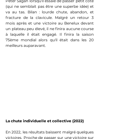
Peter Sagan lorsqu'il essaie de passer petit côté 
(qui ne semblait pas être une superbe idée) et 
va au tas. Bilan : lourde chute, abandon, et 
fracture de la clavicule. Malgré un retour 3 
mois après et une victoire au Benelux devant 
un plateau peu élevé, il ne finira aucune course 
à laquelle il était engagé. Il finira la saison 
75ème mondial alors qu'il était dans les 20 
meilleurs auparavant.
La chute individuelle et collective (2022)
En 2022, les résultats baissent malgré quelques 
victoires. Proche de passer sur une victoire sur 