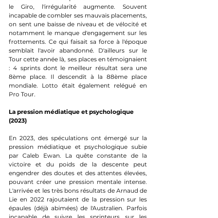
le Giro, l'irrégularité augmente. Souvent 
incapable de combler ses mauvais placements, 
on sent une baisse de niveau et de vélocité et 
notamment le manque d'engagement sur les 
frottements. Ce qui faisait sa force à l'époque 
semblait l'avoir abandonné. D'ailleurs sur le 
Tour cette année là, ses places en témoignaient 
: 4 sprints dont le meilleur résultat sera une 
8ème place. Il descendit à la 88ème place 
mondiale. Lotto était également relégué en 
Pro Tour.
La pression médiatique et psychologique 
(2023)
En 2023, des spéculations ont émergé sur la 
pression médiatique et psychologique subie 
par Caleb Ewan. La quête constante de la 
victoire et du poids de la descente peut 
engendrer des doutes et des attentes élevées, 
pouvant créer une pression mentale intense. 
L'arrivée et les très bons résultats de Arnaud de 
Lie en 2022 rajoutaient de la pression sur les 
épaules (déjà abimées) de l'Australien. Parfois 
incapable de suivre les sprinteurs sur les 