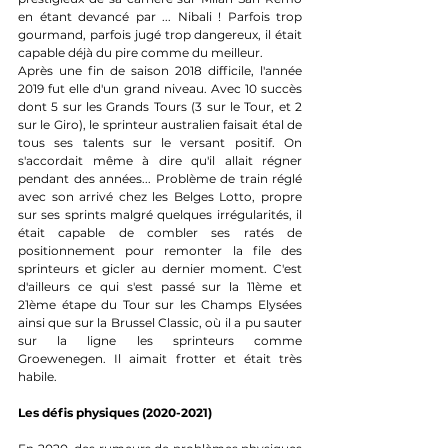
en étant devancé par ... Nibali ! Parfois trop 
gourmand, parfois jugé trop dangereux, il était 
capable déjà du pire comme du meilleur.
Après une fin de saison 2018 difficile, l'année 
2019 fut elle d'un grand niveau. Avec 10 succès 
dont 5 sur les Grands Tours (3 sur le Tour, et 2 
sur le Giro), le sprinteur australien faisait étal de 
tous ses talents sur le versant positif. On 
s'accordait même à dire qu'il allait régner 
pendant des années... Problème de train réglé 
avec son arrivé chez les Belges Lotto, propre 
sur ses sprints malgré quelques irrégularités, il 
était capable de combler ses ratés de 
positionnement pour remonter la file des 
sprinteurs et gicler au dernier moment. C'est 
d'ailleurs ce qui s'est passé sur la 11ème et 
21ème étape du Tour sur les Champs Elysées 
ainsi que sur la Brussel Classic, où il a pu sauter 
sur la ligne les sprinteurs comme 
Groewenegen. Il aimait frotter et était très 
habile.
Les défis physiques (2020-2021)