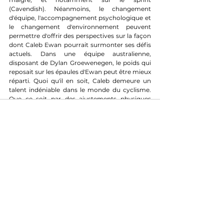
(Cavendish). Néanmoins, le changement 
d'équipe, l'accompagnement psychologique et 
le changement d'environnement peuvent 
permettre d'offrir des perspectives sur la façon 
dont Caleb Ewan pourrait surmonter ses défis 
actuels. Dans une équipe australienne, 
disposant de Dylan Groewenegen, le poids qui 
reposait sur les épaules d'Ewan peut être mieux 
réparti. Quoi qu'il en soit, Caleb demeure un 
talent indéniable dans le monde du cyclisme. 
Que ce soit par des ajustements physiques 
pour retrouver sa giclette, tactiques afin de 
mieux se placer à quelques encablures de la 
ligne, et psychologiques pour retrouver la 
confiance après ses chutes et ses désillusions, 
son avenir peut encore exister. Avec ses 29 ans, 
il a encore de belles années devant lui s'il arrive 
à surmonter ces obstacles. On attend avec 
impatience de voir si ce sprinteur explosif 
exceptionnel retrouvera son éclat et sa place 
au sommet du peloton chez Jayco-Alula. 
Même si son dernier Tour Down Under 2024 ne 
va pas en ce sens.