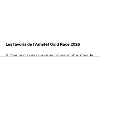
Les favoris de l'Amstel Gold Race 2026
À l’heure où ces quelques lignes sont écrites, le 
vent est annoncé portant dans le Keutenberg. 
Peu puissant, les conditions sont parfaites 
pour une attaque de 
Remco Evenepoel
, sur 
un modèle similaire à celle de la Redoute sur la 
Doyenne des Classiques, Liège-Bastogne-
Liège. Mais si le vent venait à changer, il ne 
faudra surtout pas se fourvoyer. Le Remco 
Show pourrait intervenir plus tôt ou plus tard 
que prévu. « Quand le chat n’est pas là, les 
souris dansent », nous dit l’adage. En l’absence 
de 
Tadej Pogačar
, le leader de la Red Bull - 
Bora Hansgrohe se doit de dicter sa loi. 
Surtout que, contrairement au Slovène, le 
Belge n’est pas du genre à se faire rattraper 
une fois que la machine est lancée.