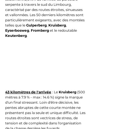
serpente à travers le sud du Limbourg, 
caractérisé par des routes étroites, sinueuses 
et vallonnées. Les 50 derniers kilomètres sont 
particulièrement exigeants, avec des montées 
telles que le 
Gulperberg
, 
Kruisberg
, 
Eyserbosweg
, 
Fromberg
 et le redoutable 
Keutenberg
.
43 kilomètres de l'arrivée
 : Le 
Kruisberg 
(500 
mètres à 7.9 % - max : 14.6 %) signe la marque 
d'un final stressant. Loin d'être décisive, les 
pentes abruptes de cette courte montée ne 
présentent pas la seule et unique difficulté. Les 
routes étroites sont vectrices de stress, de 
tension et de complexité dans l'organisation 
de la chasse derrière les fuyards.