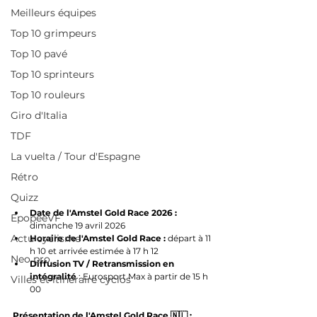
Meilleurs équipes
Top 10 grimpeurs
Top 10 pavé
Top 10 sprinteurs
Top 10 rouleurs
Giro d'Italia
TDF
La vuelta / Tour d'Espagne
Rétro
Quizz
Date de l'Amstel Gold Race 2026 : 
EpopeeVF
dimanche 19 avril 2026
Actu cyclisme
Horaire de l'Amstel Gold Race : 
départ à 11 
h 10 et arrivée estimée à 17 h 12
Neo pro
Diffusion TV / Retransmission en 
intégralité
 : Eurosport Max à partir de 15 h 
Villes et itinéraire cyclos
00
Présentation de l'Amstel Gold Race 🇳🇱 :