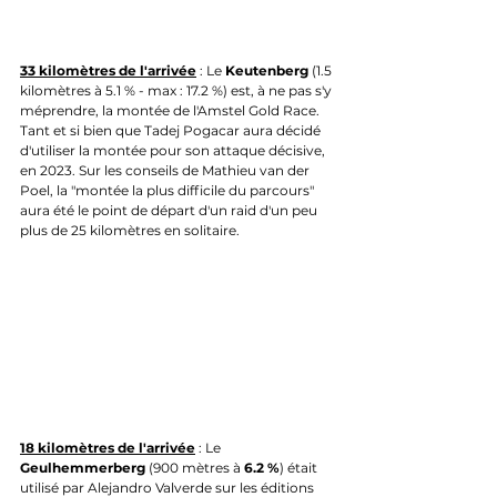
33 kilomètres de l'arrivée
 : Le 
Keutenberg
 (1.5 
kilomètres à 5.1 % - max : 17.2 %) est, à ne pas s'y 
méprendre, la montée de l'Amstel Gold Race. 
Tant et si bien que Tadej Pogacar aura décidé 
d'utiliser la montée pour son attaque décisive, 
en 2023. Sur les conseils de Mathieu van der 
Poel, la "montée la plus difficile du parcours" 
aura été le point de départ d'un raid d'un peu 
plus de 25 kilomètres en solitaire.
18 kilomètres de l'arrivée
 : Le 
Geulhemmerberg
 (900 mètres à 
6.2 %
) était 
utilisé par Alejandro Valverde sur les éditions 