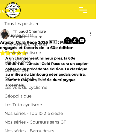
Post
Tous les posts
Thibaud Chambre
Tous les posts
6 min de lecture
Amstel Gold Race 2026 🇳🇱 : Parcours,
Analyses & Enquêtes
engagés et favoris de la 60e édition
Noté NaN étoiles sur 5.
Preview cyclisme
A un changement mineur près, la 60e 
Les coureurs
édition de l'Amstel Gold Race sera un copier-
coller de la précédente édition. 
La classique 
Les équipes
au milieu du Limbourg néerlandais ouvrira, 
Découverte de cols
comme toujours, la série du triptyque 
ardennais.
Les voix du cyclisme
Géopolitique
Les Tuto cyclisme
Nos séries - Top 10 21e siècle
Nos séries - Coureurs sans GT
Nos séries - Baroudeurs