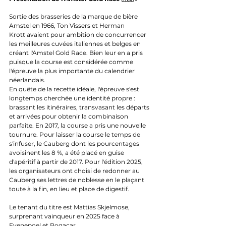
Sortie des brasseries de la marque de bière 
Amstel en 1966, Ton Vissers et Herman 
Krott avaient pour ambition de concurrencer 
les meilleures cuvées italiennes et belges en 
créant l'Amstel Gold Race. Bien leur en a pris 
puisque la course est considérée comme 
l'épreuve la plus importante du calendrier 
néerlandais.
En quête de la recette idéale, l'épreuve s'est 
longtemps cherchée une identité propre : 
brassant les itinéraires, transvasant les départs 
et arrivées pour obtenir la combinaison 
parfaite. En 2017, la course a pris une nouvelle 
tournure. Pour laisser la course le temps de 
s'infuser, le Cauberg dont les pourcentages 
avoisinent les 8 %, a été placé en guise 
d'apéritif à partir de 2017. Pour l'édition 2025, 
les organisateurs ont choisi de redonner au 
Cauberg ses lettres de noblesse en le plaçant 
toute à la fin, en lieu et place de digestif.
Le tenant du titre est Mattias Skjelmose, 
surprenant vainqueur en 2025 face à 
Evenepoel et Pogacar.