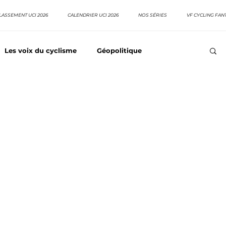
LASSEMENT UCI 2026
CALENDRIER UCI 2026
NOS SÉRIES
VF CYCLING FAN
Les voix du cyclisme
Géopolitique
Meilleurs équipes
Top 10 grimpeurs
Top 10 pavé
EpopeeVF
Actu cyclisme
Neo pro