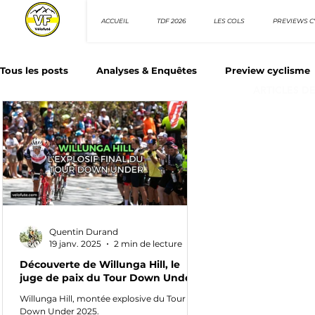
ACCUEIL
TDF 2026
LES COLS
PREVIEWS C
Tous les posts
Analyses & Enquêtes
Preview cyclisme
ARTICLES D
Les Tuto cyclisme
Nos séries - Top 10 21e siècle
N
Top 10 sprinteurs
Top 10 rouleurs
Giro d'Italia
Quentin Durand
Villes et itinéraire cyclos
19 janv. 2025
2 min de lecture
Découverte de Willunga Hill, le
juge de paix du Tour Down Under
Willunga Hill, montée explosive du Tour
Down Under 2025.