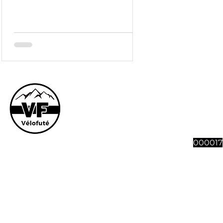
Le site et son co
vous souhaitez n
abonnement à 4 n
Vélofut
000017