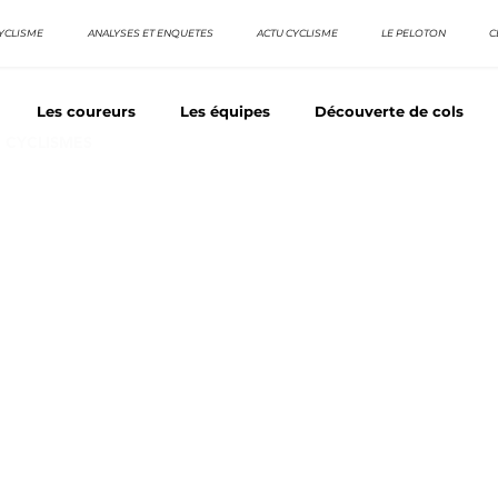
YCLISME
ANALYSES ET ENQUETES
ACTU CYCLISME
LE PELOTON
C
Les coureurs
Les équipes
Découverte de cols
E CYCLISMES
os séries - Coureurs sans GT
Nos séries - Baroudeurs
TDF
La vuelta / Tour d'Espagne
Rétro
Quizz