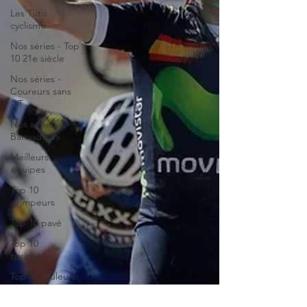
Les Tuto
cyclisme
Nos séries - Top
10 21e siècle
Nos séries -
Coureurs sans
GT
Nos séries -
Baroudeurs
Meilleurs
équipes
Top 10
grimpeurs
Top 10 pavé
Top 10
sprinteurs
Top 10 rouleurs
Giro d'Italia