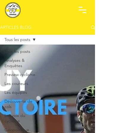
ARTICLES BLOG
Tous les posts
Tous les posts
Analyses &
Enquêtes
Preview cyclisme
Les coureurs
Les équipes
Découverte de
cols
Les voix du
cyclisme
Géopolitique