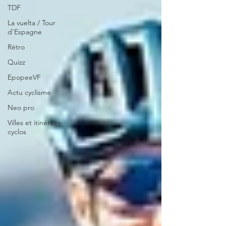
TDF
La vuelta / Tour
d'Espagne
Rétro
Quizz
EpopeeVF
Actu cyclisme
Neo pro
Villes et itinéraire
cyclos