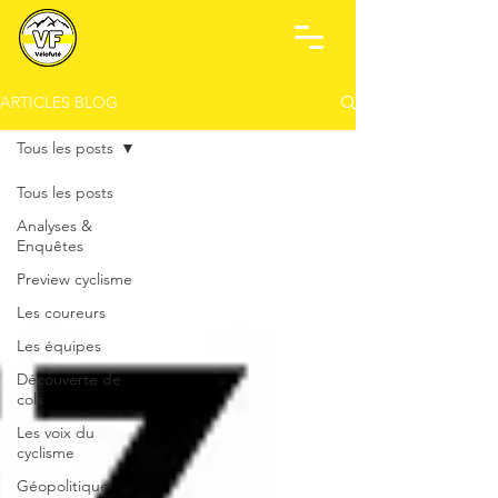
ARTICLES BLOG
Tous les posts
Tous les posts
Analyses &
Enquêtes
Preview cyclisme
Les coureurs
Les équipes
Découverte de
cols
Les voix du
cyclisme
Géopolitique