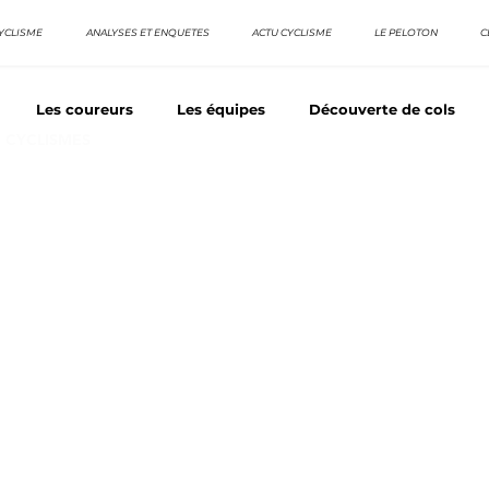
YCLISME
ANALYSES ET ENQUETES
ACTU CYCLISME
LE PELOTON
C
Les coureurs
Les équipes
Découverte de cols
E CYCLISMES
os séries - Coureurs sans GT
Nos séries - Baroudeurs
TDF
La vuelta / Tour d'Espagne
Rétro
Quizz