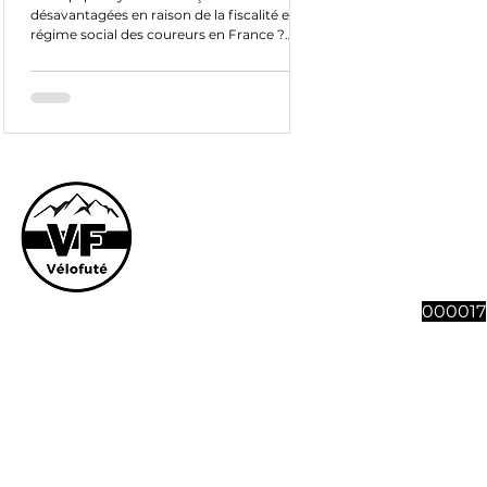
désavantagées en raison de la fiscalité et du
régime social des coureurs en France ?
Analyse
Le site et son co
vous souhaitez n
abonnement à 4 n
Vélofut
000017