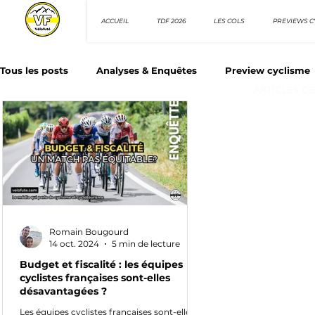
ACCUEIL
TDF 2026
LES COLS
PREVIEWS C
Tous les posts
Analyses & Enquêtes
Preview cyclisme
ARTICLES D
Les Tuto cyclisme
Nos séries - Top 10 21e siècle
N
Top 10 sprinteurs
Top 10 rouleurs
Giro d'Italia
Romain Bougourd
Villes et itinéraire cyclos
14 oct. 2024
5 min de lecture
Budget et fiscalité : les équipes
cyclistes françaises sont-elles
désavantagées ?
Les équipes cyclistes françaises sont-elles