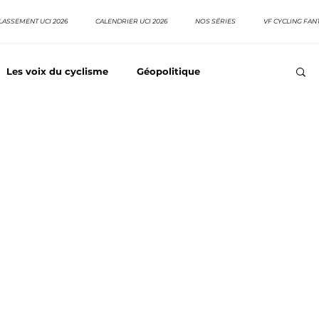
LASSEMENT UCI 2026
CALENDRIER UCI 2026
NOS SÉRIES
VF CYCLING FAN
Les voix du cyclisme
Géopolitique
Meilleurs équipes
Top 10 grimpeurs
Top 10 pavé
EpopeeVF
Actu cyclisme
Neo pro