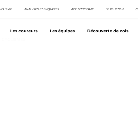
YCLISME
ANALYSES ET ENQUETES
ACTU CYCLISME
LE PELOTON
C
Les coureurs
Les équipes
Découverte de cols
E CYCLISMES
os séries - Coureurs sans GT
Nos séries - Baroudeurs
TDF
La vuelta / Tour d'Espagne
Rétro
Quizz