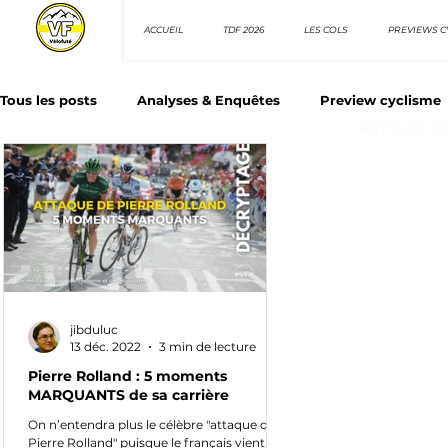
ACCUEIL
TDF 2026
LES COLS
PREVIEWS C
Tous les posts
Analyses & Enquêtes
Preview cyclisme
ARTICLES D
Les Tuto cyclisme
Nos séries - Top 10 21e siècle
N
Top 10 sprinteurs
Top 10 rouleurs
Giro d'Italia
jibduluc
Villes et itinéraire cyclos
13 déc. 2022
3 min de lecture
Pierre Rolland : 5 moments
MARQUANTS de sa carrière
On n’entendra plus le célèbre "attaque de
Pierre Rolland" puisque le français vient de