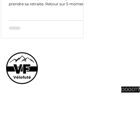
prendre sa retraite. Retour sur 5 moments
marquants.
Le site et son co
vous souhaitez n
abonnement à 4 n
Vélofut
000017