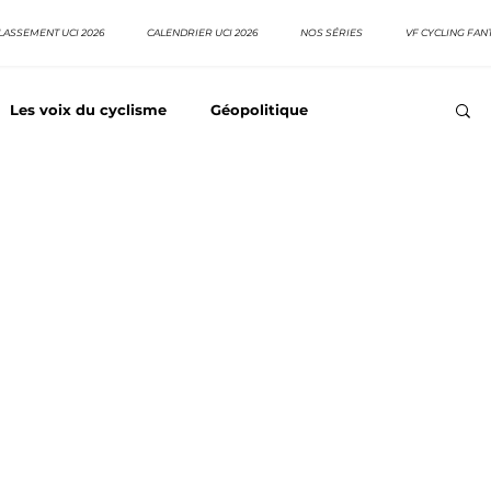
LASSEMENT UCI 2026
CALENDRIER UCI 2026
NOS SÉRIES
VF CYCLING FAN
Les voix du cyclisme
Géopolitique
Meilleurs équipes
Top 10 grimpeurs
Top 10 pavé
EpopeeVF
Actu cyclisme
Neo pro