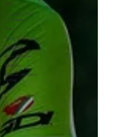
TDF
La vuelta / Tour
d'Espagne
Rétro
Quizz
EpopeeVF
Actu cyclisme
Neo pro
Villes et itinéraire
cyclos