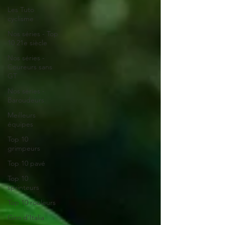
Les Tuto
cyclisme
Nos séries - Top
10 21e siècle
Nos séries -
Coureurs sans
GT
Nos séries -
Baroudeurs
Meilleurs
équipes
Top 10
grimpeurs
Top 10 pavé
Top 10
sprinteurs
Top 10 rouleurs
Giro d'Italia