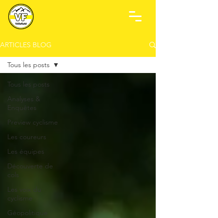
ARTICLES BLOG
Tous les posts
Tous les posts
Analyses &
Enquêtes
Preview cyclisme
Les coureurs
Les équipes
Découverte de
cols
Les voix du
cyclisme
Géopolitique