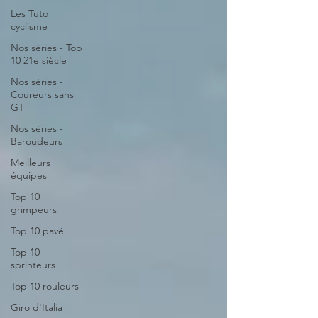
Les Tuto
cyclisme
Nos séries - Top
10 21e siècle
Nos séries -
Coureurs sans
GT
Nos séries -
Baroudeurs
Meilleurs
équipes
Top 10
grimpeurs
Top 10 pavé
Top 10
sprinteurs
Top 10 rouleurs
Giro d'Italia