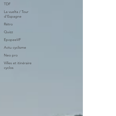
TDF
La vuelta / Tour
d'Espagne
Rétro
Quizz
EpopeeVF
Actu cyclisme
Neo pro
Villes et itinéraire
cyclos