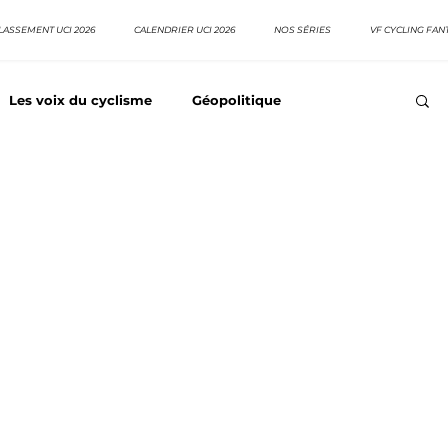
LASSEMENT UCI 2026
CALENDRIER UCI 2026
NOS SÉRIES
VF CYCLING FAN
Les voix du cyclisme
Géopolitique
Meilleurs équipes
Top 10 grimpeurs
Top 10 pavé
EpopeeVF
Actu cyclisme
Neo pro