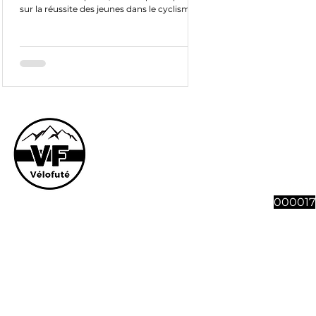
sur la réussite des jeunes dans le cyclisme.
Pourquoi...
Le site et son co
vous souhaitez n
abonnement à 4 n
Vélofut
000017