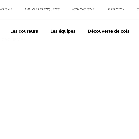
YCLISME
ANALYSES ET ENQUETES
ACTU CYCLISME
LE PELOTON
C
Les coureurs
Les équipes
Découverte de cols
E CYCLISMES
os séries - Coureurs sans GT
Nos séries - Baroudeurs
TDF
La vuelta / Tour d'Espagne
Rétro
Quizz