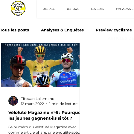
ACCUEIL
TDF 2026
LES COLS
PREVIEWS C
Tous les posts
Analyses & Enquêtes
Preview cyclisme
ARTICLES D
Les Tuto cyclisme
Nos séries - Top 10 21e siècle
N
Top 10 sprinteurs
Top 10 rouleurs
Giro d'Italia
Titouan Lallemand
Villes et itinéraire cyclos
12 mars 2022
1 min de lecture
Vélofuté Magazine n°6 : Pourquoi
les jeunes gagnent-ils si tôt ?
6e numéro du Vélofuté Magazine avec
comme article phare, une enquête spéciale