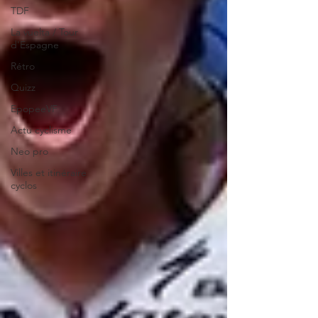
TDF
La vuelta / Tour
d'Espagne
Rétro
Quizz
EpopeeVF
Actu cyclisme
Neo pro
Villes et itinéraire
cyclos