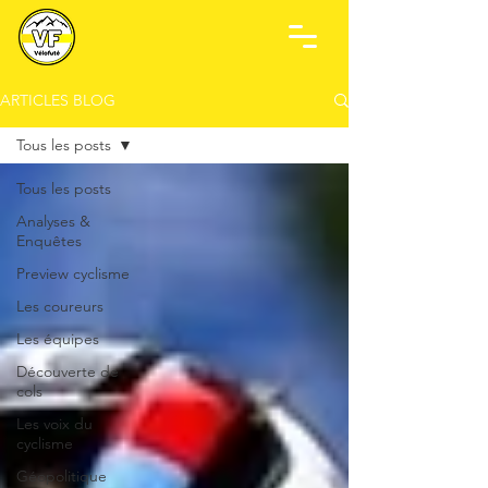
ARTICLES BLOG
Tous les posts
Tous les posts
Analyses &
Enquêtes
Preview cyclisme
Les coureurs
Les équipes
Découverte de
cols
Les voix du
cyclisme
Géopolitique