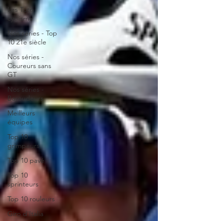
Les Tuto
cyclisme
Nos séries - Top
10 21e siècle
Nos séries -
Coureurs sans
GT
Nos séries -
Baroudeurs
Meilleurs
équipes
Top 10
grimpeurs
Top 10 pavé
Top 10
sprinteurs
Top 10 rouleurs
Giro d'Italia