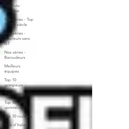
Les Tuto
cyclisme
Nos séries - Top
10 21e siècle
Nos séries -
Coureurs sans
GT
Nos séries -
Baroudeurs
Meilleurs
équipes
Top 10
grimpeurs
Top 10 pavé
Top 10
sprinteurs
Top 10 rouleurs
Giro d'Italia