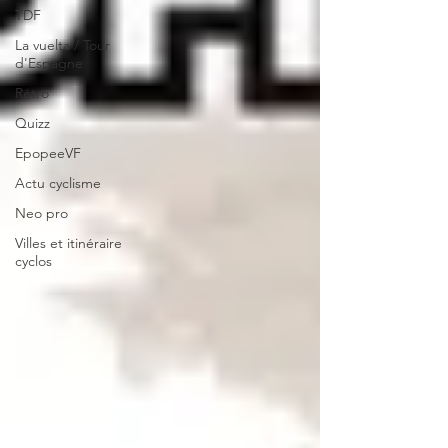
TDF
La vuelta / Tour
d'Espagne
Rétro
Quizz
EpopeeVF
Actu cyclisme
Neo pro
Villes et itinéraire
cyclos