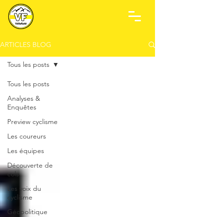
ARTICLES BLOG
Tous les posts
Tous les posts
Analyses &
Enquêtes
Preview cyclisme
Les coureurs
Les équipes
Découverte de
cols
Les voix du
cyclisme
Géopolitique