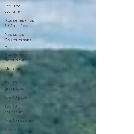
Les Tuto
cyclisme
Nos séries - Top
10 21e siècle
Nos séries -
Coureurs sans
GT
Nos séries -
Baroudeurs
Meilleurs
équipes
Top 10
grimpeurs
Top 10 pavé
Top 10
sprinteurs
Top 10 rouleurs
Giro d'Italia