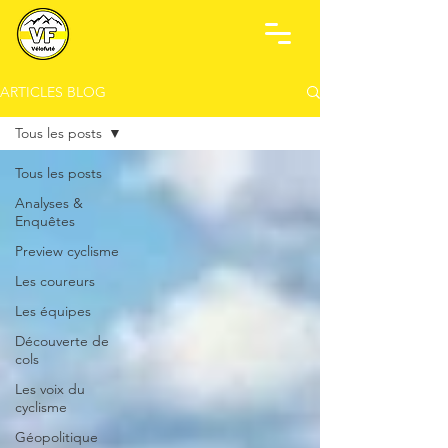
ARTICLES BLOG
Tous les posts
Tous les posts
Analyses &
Enquêtes
Preview cyclisme
Les coureurs
Les équipes
Découverte de
cols
Les voix du
cyclisme
Géopolitique