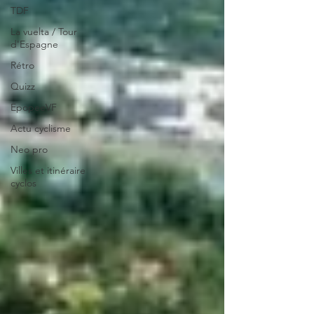
TDF
La vuelta / Tour
d'Espagne
Rétro
Quizz
EpopeeVF
Actu cyclisme
Neo pro
Villes et itinéraire
cyclos